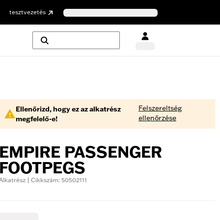
tesztvezetés
Felszereltség
Ellenőrizd, hogy ez az alkatrész
ellenőrzése
megfelelő-e!
EMPIRE PASSENGER
FOOTPEGS
Alkatrész | Cikkszám: 50502111