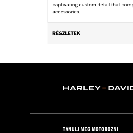
captivating custom detail that co
accessories.
RÉSZLETEK
Fits passenger position on '10-later 
Installation Instructions
Collection:
Empire
Rider Position:
Passenger
Sold In Units:
Pair
In the Box:
Left and right footpegs an
TANULJ MEG MOTOROZNI