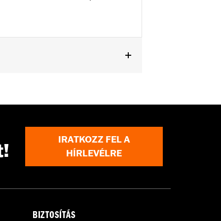
IRATKOZZ FEL A
t!
HÍRLEVÉLRE
BIZTOSÍTÁS