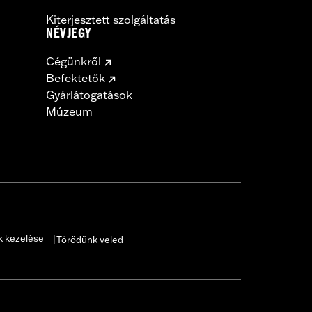
Kiterjesztett szolgáltatás
NÉVJEGY
Cégünkről
Befektetők
Gyárlátogatások
Múzeum
k kezelése
Törődünk veled
|