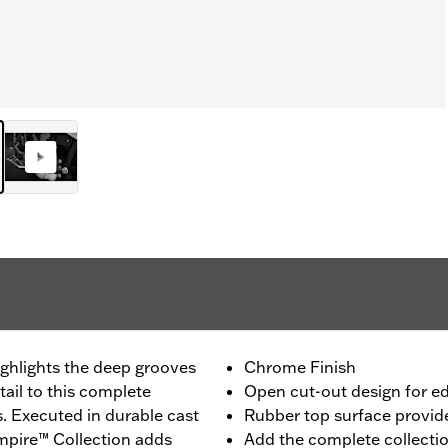
highlights the deep grooves
Chrome Finish
ail to this complete
Open cut-out design for e
s. Executed in durable cast
Rubber top surface provides
mpire™ Collection adds
Add the complete collecti