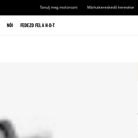
Tanulj meg motorozni
Márkakereskedő keresése
NŐI
FEDEZD FEL A H-D-T