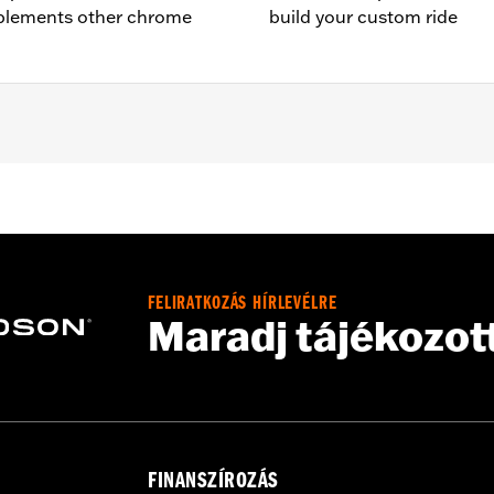
mplements other chrome
build your custom ride
Street Glide and FLTRX models.
FELIRATKOZÁS HÍRLEVÉLRE
d installation instructions
Maradj tájékozot
FINANSZÍROZÁS