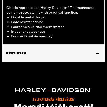
Classic reproduction Harley-Davidson® Thermometers
combine retro styling with practical function.
Durable metal design
Fade resistant finish
Fahrenheit/Celsius thermometer
Indoor or outdoor use
Does not contain mercury
RÉSZLETEK
Gender:
Unisex
Dimension Description:
17" H x 5" L / 43.18 x 12.7 cm
FELIRATKOZÁS HÍRLEVÉLRE
Maradj tájékozott!