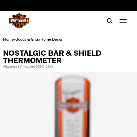
web accessibility
Home
Goods & Gifts
Home Decor
/
/
NOSTALGIC BAR & SHIELD
THERMOMETER
Alkatrész | Cikkszám: 99347-22VX