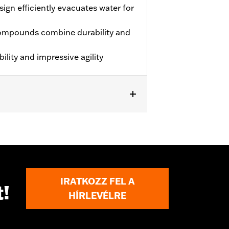
ign efficiently evacuates water for
ompounds combine durability and
lity and impressive agility
S.
IRATKOZZ FEL A
t!
HÍRLEVÉLRE
 approved tires from different
t in death or serious injury.