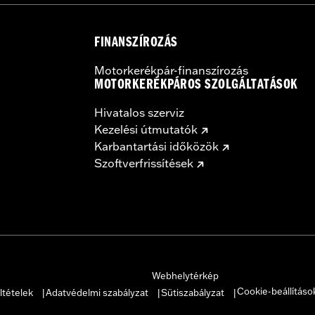
 the use of approved Michelin® and Dunlop® Tubes and 
FINANSZÍROZÁS
Motorkerékpár-finanszírozás
MOTORKERÉKPÁROS SZOLGÁLTATÁSOK
Hivatalos szerviz
Kezelési útmutatók
Karbantartási időközök
Szoftverfrissítések
Webhelytérkép
Cookie-beállításo
ltételek
Adatvédelmi szabályzat
Sütiszabályzat
|
|
|