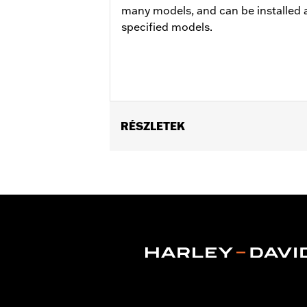
many models, and can be installed a
specified models.
RÉSZLETEK
Fits '06 VRSCSE, '07 VRSCX, '07-'10 
Position On Bike:
Front
Sold In Units:
Each
In the Box:
Tire only
Rim Size:
3.00 x 19
Rim Size UOM:
Inches
Tire Size:
120/70ZR19
Tread:
Scorcher 11
WARNING:
Use only H-D® approved tir
manufacturers on the same m