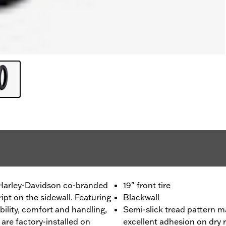
- Harley-Davidson co-branded
19" front tire
ript on the sidewall. Featuring
Blackwall
ility, comfort and handling,
Semi-slick tread pattern m
are factory-installed on
excellent adhesion on dry 