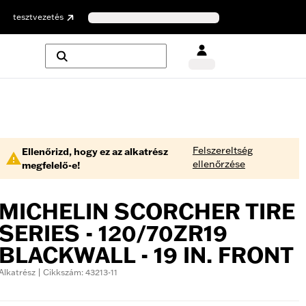
tesztvezetés
Felszereltség
Ellenőrizd, hogy ez az alkatrész
ellenőrzése
megfelelő-e!
MICHELIN SCORCHER TIRE
SERIES - 120/70ZR19
BLACKWALL - 19 IN. FRONT
Alkatrész | Cikkszám: 43213-11