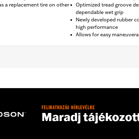
s a replacement tire on other
Optimized tread groove des
dependable wet grip
Newly developed rubber c
high performance
Allows for easy maneuverabi
VRSCAW, '07-'17 VRSCDX ,'09-'17 VRSCF and '19-later FXDR
FELIRATKOZÁS HÍRLEVÉLRE
Maradj tájékozot
es. See an H-D® dealer. Using non-approved tires or mixing
otorcycle, can adversely affect stability, which could resul