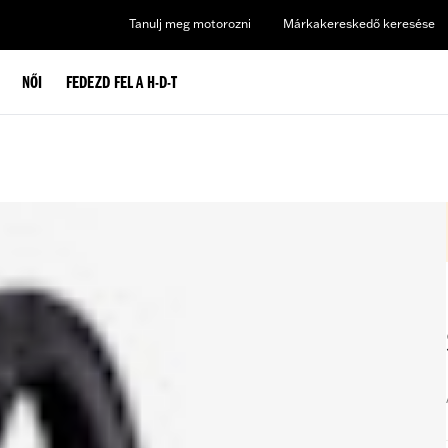
Tanulj meg motorozni
Márkakereskedő keresése
NŐI
FEDEZD FEL A H-D-T