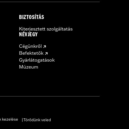
Rim Bands.
BIZTOSÍTÁS
Kiterjesztett szolgáltatás
NÉVJEGY
Cégünkről
Befektetők
Gyárlátogatások
Múzeum
k kezelése
Törődünk veled
|