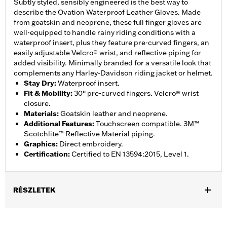
Subtly styled, sensibly engineered is the best way to
describe the Ovation Waterproof Leather Gloves. Made
from goatskin and neoprene, these full finger gloves are
well-equipped to handle rainy riding conditions with a
waterproof insert, plus they feature pre-curved fingers, an
easily adjustable Velcro® wrist, and reflective piping for
added visibility. Minimally branded for a versatile look that
complements any Harley-Davidson riding jacket or helmet.
Stay Dry
:
Waterproof insert.
Fit & Mobility
:
30° pre-curved fingers. Velcro® wrist
closure.
Materials
:
Goatskin leather and neoprene.
Additional Features
:
Touchscreen compatible. 3M™
Scotchlite™ Reflective Material piping.
Graphics
:
Direct embroidery.
Certification
:
Certified to EN 13594:2015, Level 1.
RÉSZLETEK
Gender:
Men
,
,