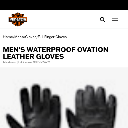
web accessibility
Home
Men's
Gloves
Full-Finger Gloves
/
/
/
MEN'S WATERPROOF OVATION
LEATHER GLOVES
Alkatrész | Cikkszám: 98106-24VM