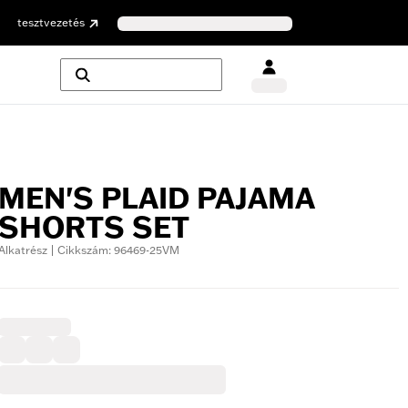
tesztvezetés
MEN'S PLAID PAJAMA
SHORTS SET
Alkatrész | Cikkszám: 96469-25VM