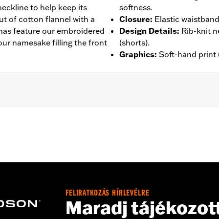
eckline to help keep its
softness.
ut of cotton flannel with a
Closure
:
Elastic waistband
mas feature our embroidered
Design Details
:
Rib-knit n
our namesake filling the front
(shorts).
Graphics
:
Soft-hand print 
– Go to
www.h-d.com/warranty
for full details
FELIRATKOZÁS HÍRLEVÉLRE
Maradj tájékozot