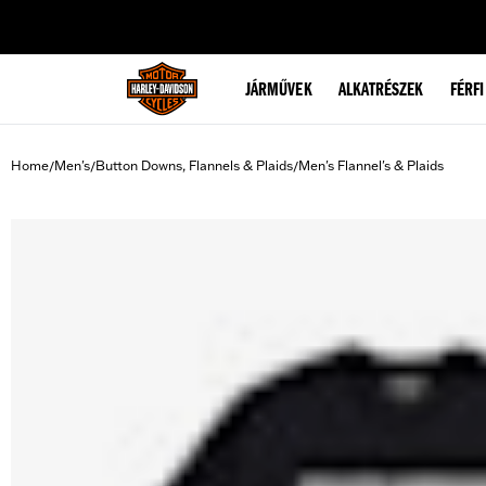
web accessibility
JÁRMŰVEK
ALKATRÉSZEK
FÉRFI
Home
Men's
Button Downs, Flannels & Plaids
Men's Flannel's & Plaids
/
/
/