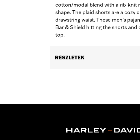
cotton/modal blend with a rib-knit n
shape. The plaid shorts are a cozy c
drawstring waist. These men’s paja
Bar & Shield hitting the shorts and 
top.
RÉSZLETEK
Gender:
Men
WARRANTY:
2 year limited warranty 
Origin:
Imported