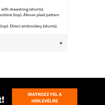
 with drawstring (shorts).
eckline (top). Allover plaid pattern
(top). Direct embroidery (shorts).
IRATKOZZ FEL A
t!
HÍRLEVÉLRE