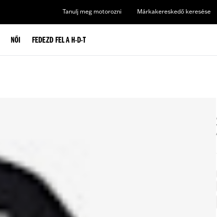
Tanulj meg motorozni
Márkakereskedő keresése
NŐI
FEDEZD FEL A H-D-T