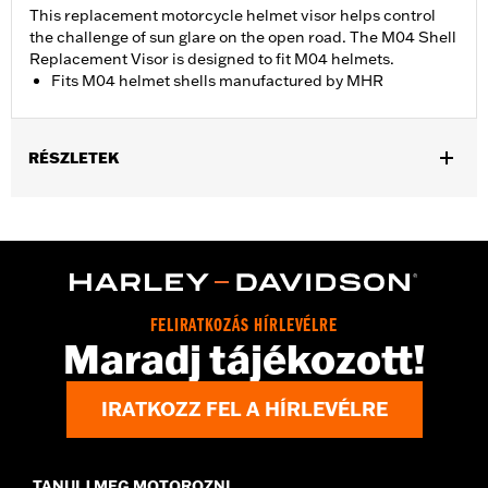
This replacement motorcycle helmet visor helps control
the challenge of sun glare on the open road. The M04 Shell
Replacement Visor is designed to fit M04 helmets.
Fits M04 helmet shells manufactured by MHR
RÉSZLETEK
Gender:
Men
Collection:
Genuine Motorclothes
WARRANTY:
90 day limited warranty – Go to
www.h-
d.com/warranty
for full details
FELIRATKOZÁS HÍRLEVÉLRE
Maradj tájékozott!
IRATKOZZ FEL A HÍRLEVÉLRE
TANULJ MEG MOTOROZNI