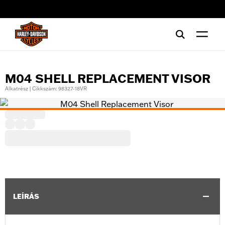
web accessibility
M04 SHELL REPLACEMENT VISOR
Alkatrész | Cikkszám: 98327-18VR
LEÍRÁS