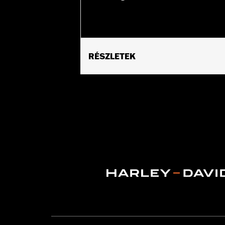
RÉSZLETEK
Universal fitment.
Installation Instructions
Water Resistant:
No
Sold Separately:
Conchos
Sold In Units:
Each
Material:
Leather
In the Box:
1 leather rosette and lacin
WARRANTY:
1 year limited warranty 