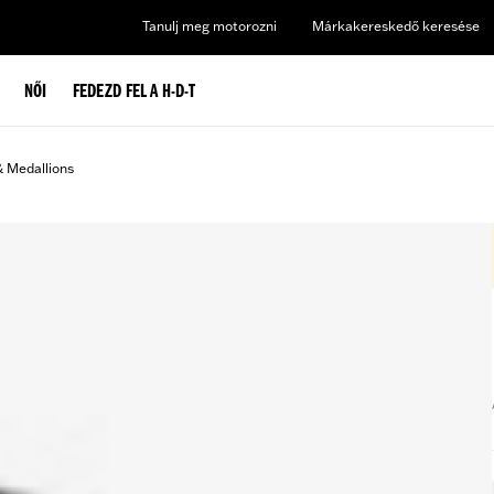
Tanulj meg motorozni
Márkakereskedő keresése
NŐI
FEDEZD FEL A H-D-T
& Medallions