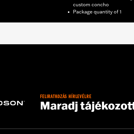
custom concho
Package quantity of 1
g strap
FELIRATKOZÁS HÍRLEVÉLRE
– Go to
www.h-d.com/warranty
for full details
Maradj tájékozot