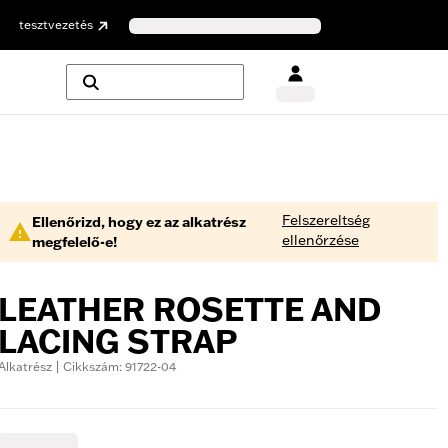
tesztvezetés
Felszereltség
Ellenőrizd, hogy ez az alkatrész
ellenőrzése
megfelelő-e!
LEATHER ROSETTE AND
LACING STRAP
Alkatrész | Cikkszám: 91722-04