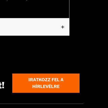
IRATKOZZ FEL A
t!
HÍRLEVÉLRE