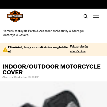
web accessibility
Home
Motorcycle Parts & Accessories
Security & Storage
/
/
/
Motorcycle Covers
Felszereltség
Ellenőrizd, hogy ez az alkatrész megfelelő-
ellenőrzése
e!
INDOOR/OUTDOOR MOTORCYCLE
COVER
Alkatrész | Cikkszám: 93100022