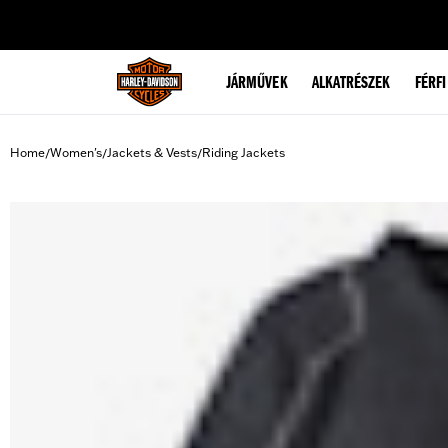
web accessibility
JÁRMŰVEK
ALKATRÉSZEK
FÉRFI
Home
Women's
Jackets & Vests
Riding Jackets
/
/
/