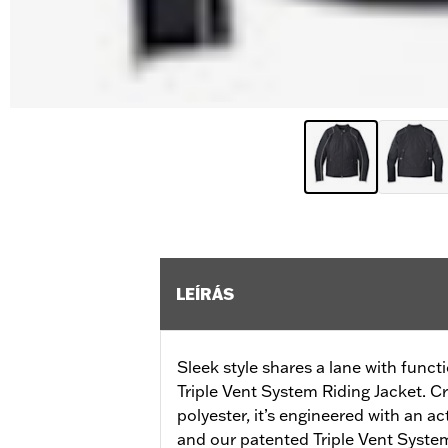
LEÍRÁS
Sleek style shares a lane with funct
Triple Vent System Riding Jacket. C
polyester, it’s engineered with an a
and our patented Triple Vent System