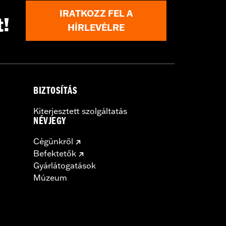
IRATKOZZ FEL A
t!
HÍRLEVÉLRE
BIZTOSÍTÁS
Kiterjesztett szolgáltatás
NÉVJEGY
Cégünkről
Befektetők
Gyárlátogatások
Múzeum