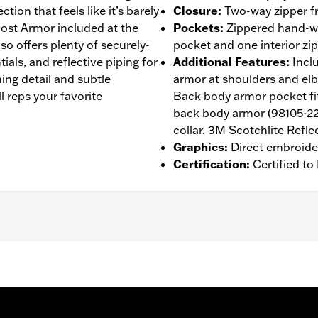
tion that feels like it’s barely
Closure
:
Two-way zipper fr
host Armor included at the
Pockets
:
Zippered hand-wa
so offers plenty of securely-
pocket and one interior zi
ials, and reflective piping for
Additional Features
:
Incl
ching detail and subtle
armor at shoulders and el
ll reps your favorite
Back body armor pocket fit
back body armor (98105-22
collar. 3M Scotchlite Reflec
Graphics
:
Direct embroide
Certification
:
Certified t
 Back
,
Two-way Zipper Front
,
Zipper Pockets
,
Reflective
,
Ar
- Go to
www.h-d.com/warranty
for full details