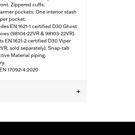
ont. Zippered cuffs.
rmer pockets. One interior stash
pper pocket.
udes EN 1621-1 certified D30 Ghost
bows (98104-22VR & 98103-22VR).
s EN 1621-2 certified D30 Viper
VR, sold separately). Snap-tab
tive Material piping.
ry.
o EN 17092-4:2020
mor Included
,
Armor Pockets