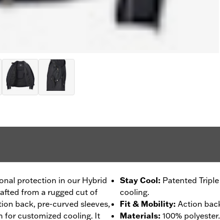
ional protection in our Hybrid
Stay Cool
:
Patented Tripl
rafted from a rugged cut of
cooling.
ction back, pre-curved sleeves,
Fit & Mobility
:
Action back
 for customized cooling. It
Materials
:
100% polyester.