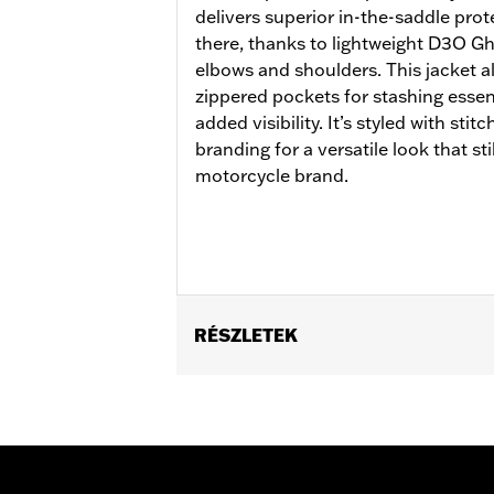
delivers superior in-the-saddle protec
there, thanks to lightweight D3O G
elbows and shoulders. This jacket al
zippered pockets for stashing essent
added visibility. It’s styled with stit
branding for a versatile look that sti
motorcycle brand.
RÉSZLETEK
Gender:
Women
Functional Features:
Vented
,
Action
WARRANTY:
2 year limited warranty 
Jacket Style:
Triple Vent
Shop To Be:
Cool