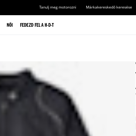
Tanulj meg motorozni
Márkakereskedő keresése
NŐI
FEDEZD FEL A H-D-T