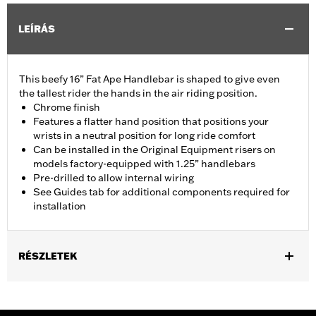
LEÍRÁS
This beefy 16” Fat Ape Handlebar is shaped to give even
the tallest rider the hands in the air riding position.
Chrome finish
Features a flatter hand position that positions your
wrists in a neutral position for long ride comfort
Can be installed in the Original Equipment risers on
models factory-equipped with 1.25” handlebars
Pre-drilled to allow internal wiring
See Guides tab for additional components required for
installation
RÉSZLETEK
Fits '14-'20 Road King excluding vehicles equipped with 4-point
H-D detachable docking kits. Models originally equipped with