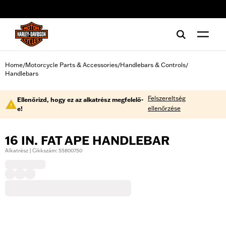
web accessibility
Home
Motorcycle Parts & Accessories
Handlebars & Controls
/
/
/
Handlebars
Felszereltség
Ellenőrizd, hogy ez az alkatrész megfelelő-
ellenőrzése
e!
16 IN. FAT APE HANDLEBAR
Alkatrész | Cikkszám: 55800750