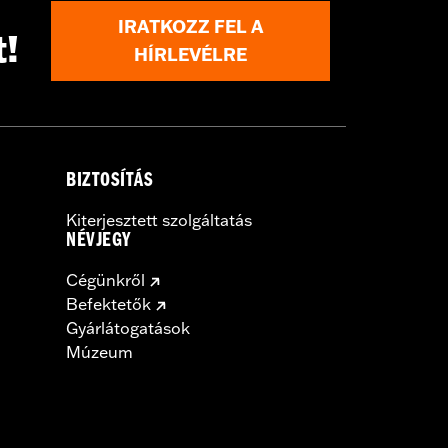
IRATKOZZ FEL A
t!
HÍRLEVÉLRE
BIZTOSÍTÁS
Kiterjesztett szolgáltatás
NÉVJEGY
Cégünkről
Befektetők
Gyárlátogatások
Múzeum