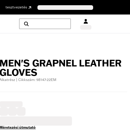
tesztvezetés
MEN'S GRAPNEL LEATHER
GLOVES
Alkatrész | Cikkszám: 98147-22EM
Méretezési útmutató