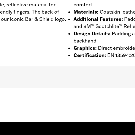
, reflective material for
comfort.
iendly fingers. The back-of-
Materials
:
Goatskin leather
 our iconic Bar & Shield logo.
Additional Features
:
Padd
and 3M™ Scotchlite™ Reflect
Design Details
:
Padding at
backhand.
Graphics
:
Direct embroide
Certification
:
EN 13594:2
ompatible
,
Reflective
,
Pre-Curved Fingers
- Go to
www.h-d.com/warranty
for full details