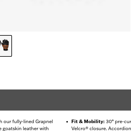
 our fully-lined Grapnel
Fit & Mobility
:
30° pre-cur
 goatskin leather with
Velcro® closure. Accordion 