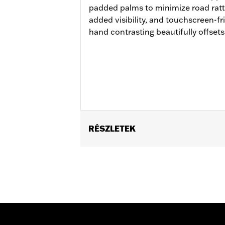
padded palms to minimize road rattle
added visibility, and touchscreen-fr
hand contrasting beautifully offsets
RÉSZLETEK
Gender:
Men
Functional Features:
Touchscreen C
WARRANTY:
2 year limited warranty 
Origin:
Imported