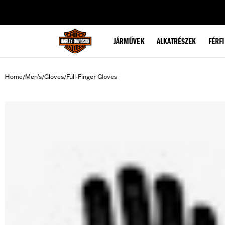
web accessibility
JÁRMŰVEK
ALKATRÉSZEK
FÉRFI
Home
Men's
Gloves
Full-Finger Gloves
/
/
/