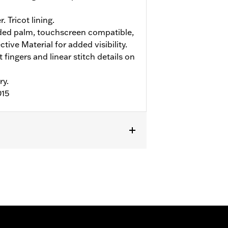
. Tricot lining.
ed palm, touchscreen compatible,
ive Material for added visibility.
 fingers and linear stitch details on
ry.
015