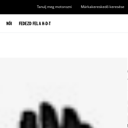
Tanulj meg motorozni
Márkakereskedő keresése
NŐI
FEDEZD FEL A H-D-T