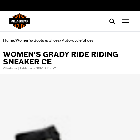
web accessibility
Home
Women's
Boots & Shoes
Motorcycle Shoes
/
/
/
WOMEN'S GRADY RIDE RIDING
SNEAKER CE
Alkatrész | Cikkszám: 98648-25EW