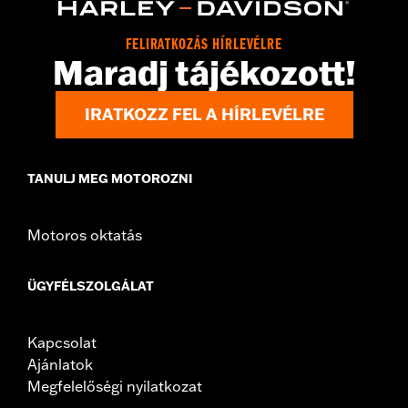
Origin:
Imported
Dimension Description:
SHAFT HEIGHT: 5.25” / HEEL HEIGHT:
FELIRATKOZÁS HÍRLEVÉLRE
1”
Maradj tájékozott!
IRATKOZZ FEL A HÍRLEVÉLRE
TANULJ MEG MOTOROZNI
Motoros oktatás
ÜGYFÉLSZOLGÁLAT
Kapcsolat
Ajánlatok
Megfelelőségi nyilatkozat