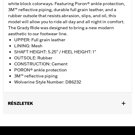
white block colorways. Featuring Poron® ankle protection,
3M™ reflective piping, durable full grain leather, and a
rubber outsole that resists abrasion, slips, and oil, this
model will allow you to ride all day and all night in comfort.
The Grady Ride was designed to bring a new modern
aesthetic to our footwear line.
UPPER: Full grain leather
LINING: Mesh
SHAFT HEIGHT: 5.25” / HEEL HEIGHT: 1”
OUTSOLE: Rubber
CONSTRUCTION: Cement
PORON® ankle protection
3M™ reflective piping
Wolverine Style Number: D86232
RÉSZLETEK
Gender:
Women
WARRANTY:
Wolverine Worldwide Manufacturer Warranty – Go
to
www.h-d.com/warranty
for full details