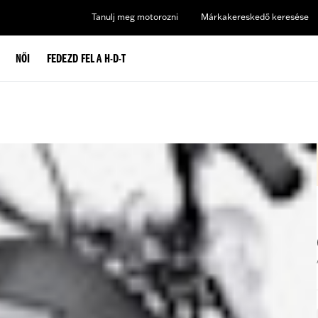
Tanulj meg motorozni
Márkakereskedő keresése
NŐI
FEDEZD FEL A H-D-T