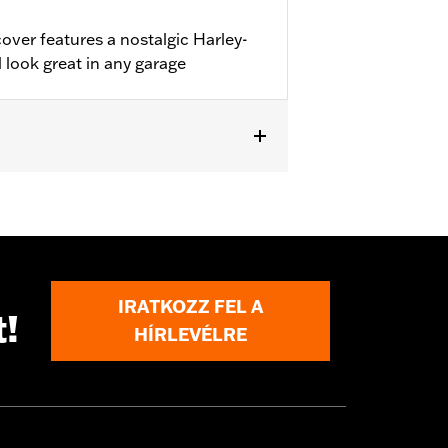
over features a nostalgic Harley-
 look great in any garage
IRATKOZZ FEL A
t!
rcycle cover while trailering may
HÍRLEVÉLRE