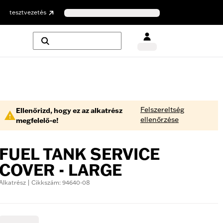
tesztvezetés
Felszereltség
Ellenőrizd, hogy ez az alkatrész
ellenőrzése
megfelelő-e!
FUEL TANK SERVICE
COVER - LARGE
Alkatrész | Cikkszám: 94640-08