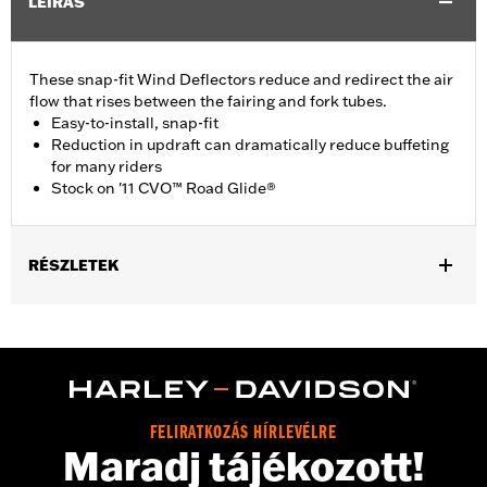
LEÍRÁS
These snap-fit Wind Deflectors reduce and redirect the air
flow that rises between the fairing and fork tubes.
Easy-to-install, snap-fit
Reduction in updraft can dramatically reduce buffeting
for many riders
Stock on '11 CVO™ Road Glide®
RÉSZLETEK
Fits 98 -'13 Road Glide® models. (Will not fit models equipped
with the Fuel Tank retrofit mounting kit.) Stock on '11-'13 CVO™
Road Glide® models.
Installation Instructions
Sold In Units:
Pair
FELIRATKOZÁS HÍRLEVÉLRE
In the Box:
Left and right deflector
Maradj tájékozott!
WARRANTY:
1 year limited warranty – Go to
www.h-