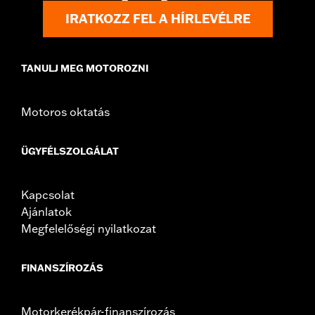
d.com/warranty
for full details
IRATKOZZ FEL A HÍRLEVÉLRE
TANULJ MEG MOTOROZNI
Motoros oktatás
ÜGYFÉLSZOLGÁLAT
Kapcsolat
Ajánlatok
Megfelelőségi nyilatkozat
FINANSZÍROZÁS
Motorkerékpár-finanszírozás