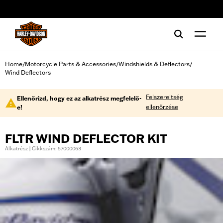
web accessibility
Home
Motorcycle Parts & Accessories
Windshields & Deflectors
/
/
/
Wind Deflectors
Felszereltség
Ellenőrizd, hogy ez az alkatrész megfelelő-
ellenőrzése
e!
FLTR WIND DEFLECTOR KIT
Alkatrész | Cikkszám: 57000063