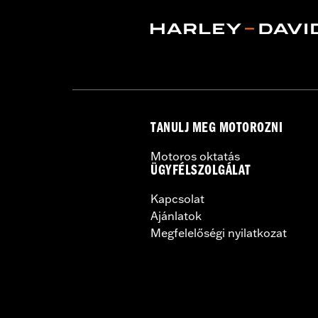
Dealer Install Recommended:
Yes
Waterproof:
Yes
Sold Separately:
Mid-Frame Air Defl
Sold In Units:
Each
In the Box:
Fan assembly, hardware, da
WARRANTY:
,,,,,,,,,,,,,,,,,,,,,,,,,,,,,,,,,,,,,,,,,,,,,,
TANULJ MEG MOTOROZNI
Motoros oktatás
ÜGYFÉLSZOLGÁLAT
Kapcsolat
Ajánlatok
Megfelelőségi nyilatkozat