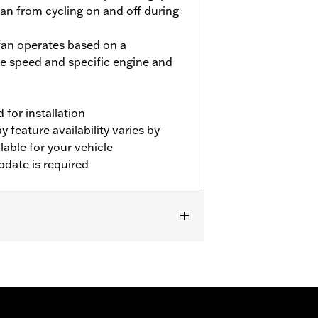
fan from cycling on and off during
 fan operates based on a
e speed and specific engine and
for installation
 feature availability varies by
able for your vehicle
pdate is required
'17-'22 FLHXSE and FLTRXSE models.
rter End Cover P/N 31400088 and
 maximum performance on all other