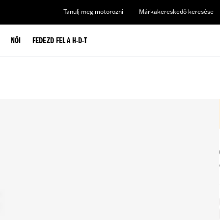
Tanulj meg motorozni
Márkakereskedő keresése
NŐI
FEDEZD FEL A H-D-T