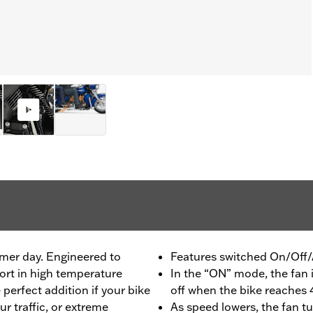
mer day. Engineered to
Features switched On/Off/
rt in high temperature
In the “ON” mode, the fan i
 perfect addition if your bike
off when the bike reache
ur traffic, or extreme
As speed lowers, the fan t