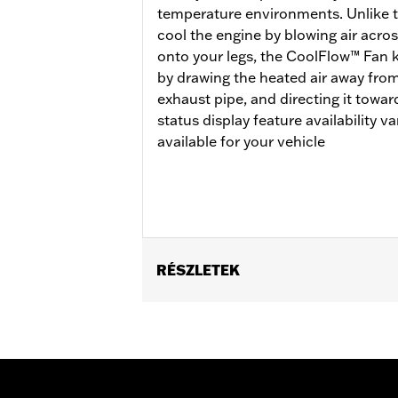
temperature environments. Unlike tra
cool the engine by blowing air acros
onto your legs, the CoolFlow™ Fan 
by drawing the heated air away from
exhaust pipe, and directing it towa
status display feature availability 
available for your vehicle
RÉSZLETEK
Fits '17-'23 FLHX, FLHXS, FLHT, FLT
Fits ’23-'25 FLTRT models. Does not f
31400090. Separate purchase of Mid-
vehicles. Dealer Digital Technician upd
Installation Instructions