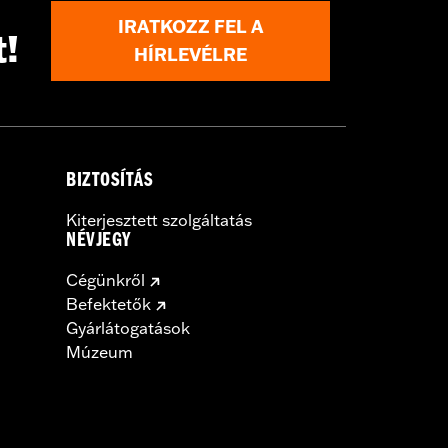
IRATKOZZ FEL A
t!
HÍRLEVÉLRE
BIZTOSÍTÁS
Kiterjesztett szolgáltatás
NÉVJEGY
Cégünkről
Befektetők
Gyárlátogatások
Múzeum