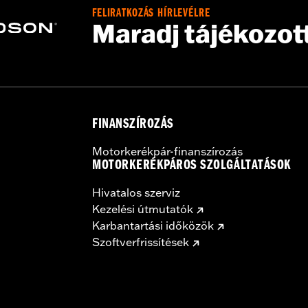
FELIRATKOZÁS HÍRLEVÉLRE
Maradj tájékozot
ector Kit P/N 57200157
sh panel base, switches, cable straps, relay harness
,,,,
FINANSZÍROZÁS
Motorkerékpár-finanszírozás
MOTORKERÉKPÁROS SZOLGÁLTATÁSOK
Hivatalos szerviz
Kezelési útmutatók
Karbantartási időközök
Szoftverfrissítések