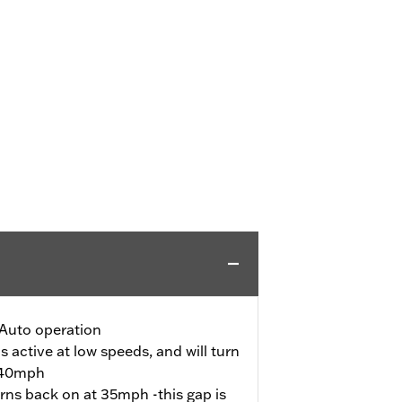
Auto operation
s active at low speeds, and will turn
s 40mph
urns back on at 35mph -this gap is