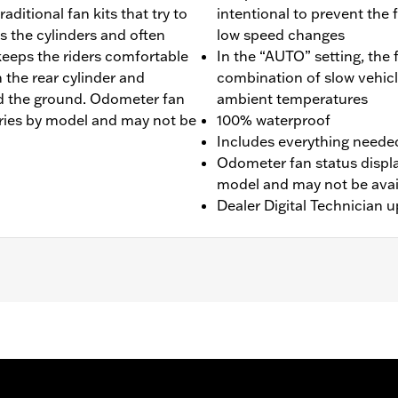
ditional fan kits that try to
intentional to prevent the 
s the cylinders and often
low speed changes
keeps the riders comfortable
In the “AUTO” setting, the
 the rear cylinder and
combination of slow vehicl
rd the ground. Odometer fan
ambient temperatures
varies by model and may not be
100% waterproof
Includes everything needed 
Odometer fan status display
model and may not be avail
Dealer Digital Technician u
RX and FLTRXS models (except '24 FLHX and FLTRX). Fits 
it ’26-later FLTRT, FLHLT, FLHLTSE. Does not fit with Sta
Frame Air Deflector Kit P/N 57200157 is recommended for
ate is required.