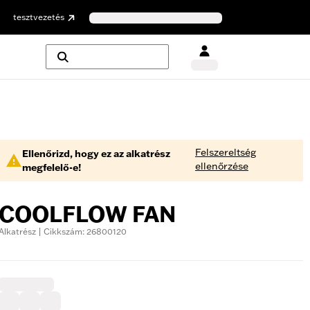
tesztvezetés
Felszereltség
Ellenőrizd, hogy ez az alkatrész
ellenőrzése
megfelelő-e!
COOLFLOW FAN
Alkatrész | Cikkszám: 26800120