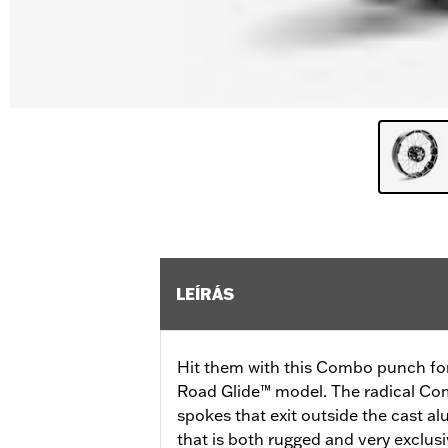
LEÍRÁS
Hit them with this Combo punch fo
Road Glide™ model. The radical C
spokes that exit outside the cast a
that is both rugged and very exclusi