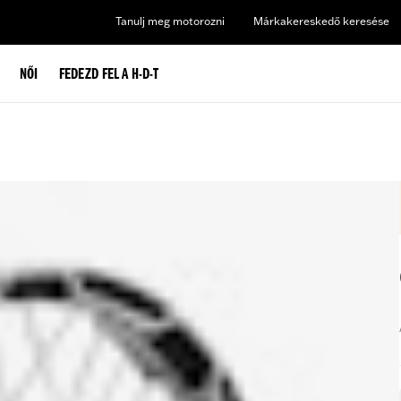
Tanulj meg motorozni
Márkakereskedő keresése
NŐI
FEDEZD FEL A H-D-T