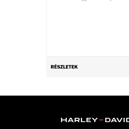
RÉSZLETEK
Fits ’18-later FLTRXSE. '18-'20 FLTR
require P/N 42300146.
Installation Instructions
Position On Bike:
Front
Sold Separately:
Wheel installation 
Sold In Units:
Each
Material:
Cast Aluminum
In the Box:
Wheel and installation ins