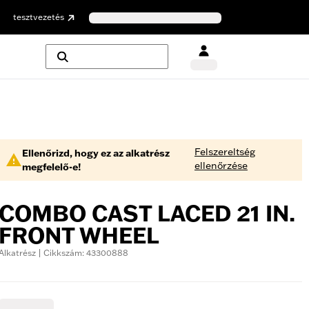
tesztvezetés
Felszereltség
Ellenőrizd, hogy ez az alkatrész
ellenőrzése
megfelelő-e!
COMBO CAST LACED 21 IN.
FRONT WHEEL
Alkatrész | Cikkszám: 43300888