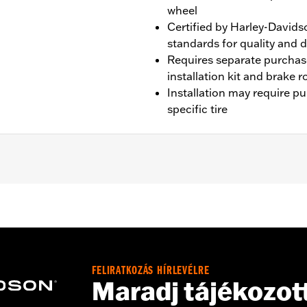
wheel
Certified by Harley-Davids
standards for quality and d
Requires separate purchas
installation kit and brake 
Installation may require p
specific tire
XSE models require separate purchase of TPMS sensor P/N 
kit and rotor hardware
FELIRATKOZÁS HÍRLEVÉLRE
Maradj tájékozot
tructions