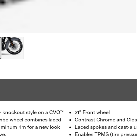
r knockout style on a CVO™
21" Front wheel
ombo wheel combines laced
Contrast Chrome and Gloss
luminum rim for a new look
Laced spokes and cast-al
ve.
Enables TPMS (tire pressu