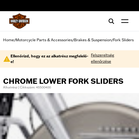
web accessibility
Home
Motorcycle Parts & Accessories
Brakes & Suspension
Fork Sliders
/
/
/
Felszereltség
Ellenőrizd, hogy ez az alkatrész megfelelő-
ellenőrzése
e!
CHROME LOWER FORK SLIDERS
Alkatrész | Cikkszám: 45500400