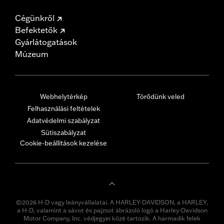
Cégünkről
Befektetők
Gyárlátogatások
Múzeum
Webhelytérkép
Törődünk veled
Felhasználási feltételek
Adatvédelmi szabályzat
Sütiszabályzat
Cookie-beállítások kezelése
©2026 H-D vagy leányvállalatai. A HARLEY-DAVIDSON, a HARLEY,
a H-D, valamint a sávot és pajzsot ábrázoló logó a Harley-Davidson
Motor Company, Inc. védjegyei közé tartozik. A harmadik felek