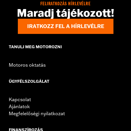
FELIRATKOZÁS HÍRLEVÉLRE
retainer bolts and oil seals
Maradj tájékozott!
WARRANTY:
1 year limited warranty – Go to
www.h-
d.com/warranty
for full details
IRATKOZZ FEL A HÍRLEVÉLRE
TANULJ MEG MOTOROZNI
Motoros oktatás
ÜGYFÉLSZOLGÁLAT
Kapcsolat
Ajánlatok
Megfelelőségi nyilatkozat
FINANSZÍROZÁS