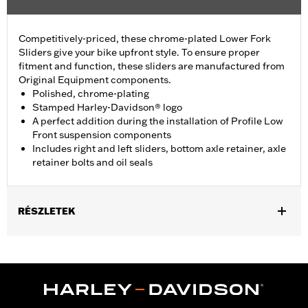
Competitively-priced, these chrome-plated Lower Fork
Sliders give your bike upfront style. To ensure proper
fitment and function, these sliders are manufactured from
Original Equipment components.
Polished, chrome-plating
Stamped Harley-Davidson® logo
A perfect addition during the installation of Profile Low
Front suspension components
Includes right and left sliders, bottom axle retainer, axle
retainer bolts and oil seals
RÉSZLETEK
Fits ’18-later FLDE, FLHC, FLHCS, FLSL, '24 FLI and '26-later
FLHD models.
Installation Instructions
Sold In Units:
Pair
In the Box:
Right and left sliders, bottom axle retainer, axle