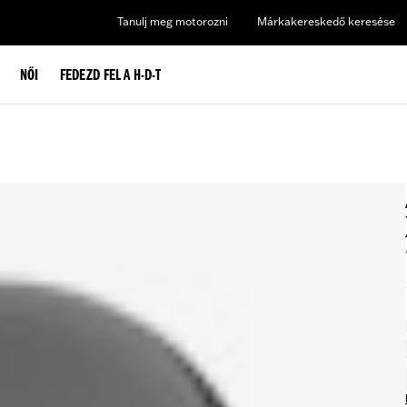
Tanulj meg motorozni
Márkakereskedő keresése
NŐI
FEDEZD FEL A H-D-T