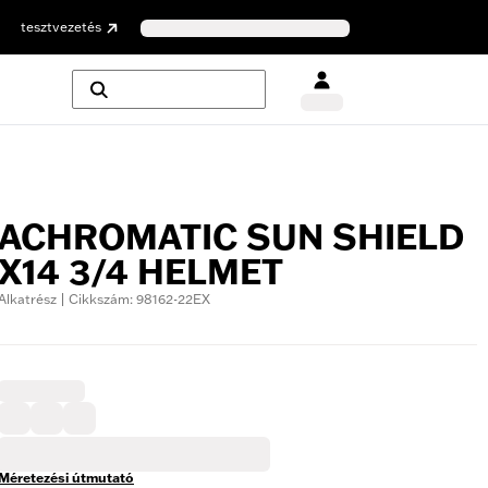
tesztvezetés
ACHROMATIC SUN SHIELD
X14 3/4 HELMET
Alkatrész | Cikkszám: 98162-22EX
Méretezési útmutató