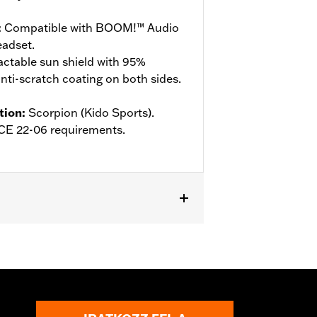
:
Compatible with BOOM!™ Audio
adset.
actable sun shield with 95%
ti-scratch coating on both sides.
tion
:
Scorpion (Kido Sports).
ECE 22-06 requirements.