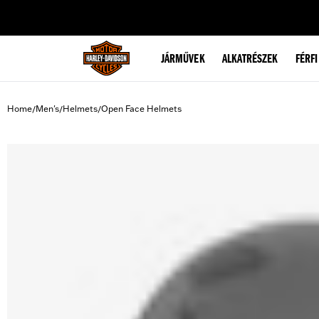
web accessibility
JÁRMŰVEK
ALKATRÉSZEK
FÉRFI
Home
Men's
Helmets
Open Face Helmets
/
/
/