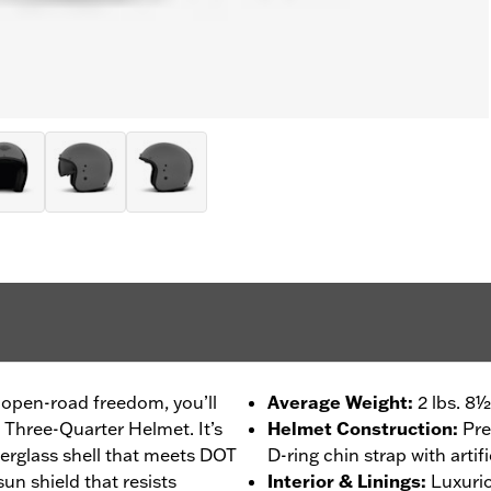
 open-road freedom, you’ll
Average Weight
:
2 lbs. 8½
 Three-Quarter Helmet. It’s
Helmet Construction
:
Pre
erglass shell that meets DOT
D-ring chin strap with artifi
un shield that resists
Interior & Linings
:
Luxurio