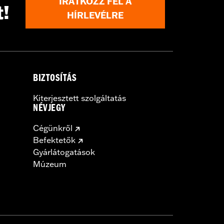
IRATKOZZ FEL A
t!
HÍRLEVÉLRE
BIZTOSÍTÁS
Kiterjesztett szolgáltatás
NÉVJEGY
Cégünkről
Befektetők
Gyárlátogatások
Múzeum