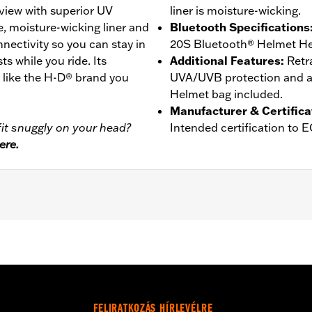
view with superior UV
liner is moisture-wicking.
e, moisture-wicking liner and
Bluetooth Specifications
ctivity so you can stay in
20S Bluetooth® Helmet He
ts while you ride. Its
Additional Features
:
Retr
t like the H-D® brand you
UVA/UVB protection and an
Helmet bag included.
Manufacturer & Certifica
it snuggly on your head?
Intended certification to 
ere.
er
,
Moisture Wicking
- Go to
www.h-d.com/warranty
for full details
FELIRATKOZÁS HÍRLEVÉLRE