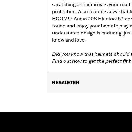
scratching and improves your road 
protection. Also features a washabl
BOOM!™ Audio 20S Bluetooth® conne
touch and enjoy your favorite playlis
understated design is enduring, jus
know and love.
Did you know that helmets should f
Find out how to get the perfect fit
h
RÉSZLETEK
Gender:
Unisex
Functional Features:
Removable Lin
WARRANTY:
2 year limited warranty 
Origin:
Imported