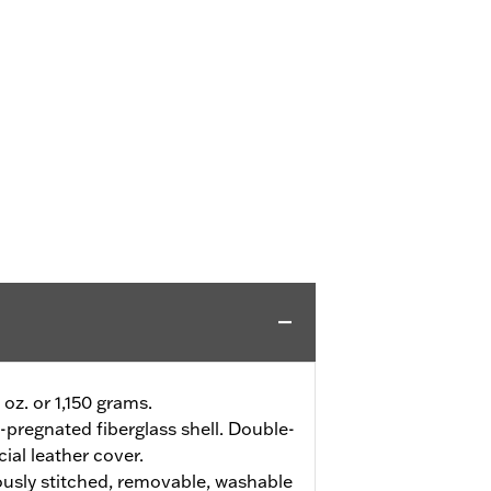
 oz. or 1,150 grams.
-pregnated fiberglass shell. Double-
cial leather cover.
usly stitched, removable, washable