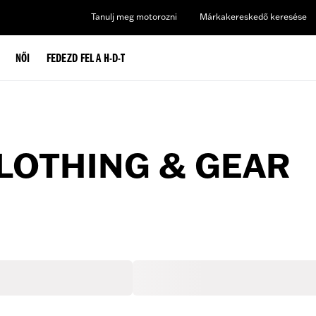
Tanulj meg motorozni
Márkakereskedő keresése
NŐI
FEDEZD FEL A H-D-T
LOTHING & GEAR