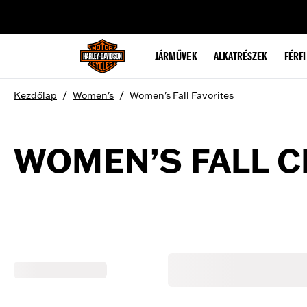
web accessibility
JÁRMŰVEK
ALKATRÉSZEK
FÉRFI
/
/
Kezdőlap
Women's
Women's Fall Favorites
WOMEN’S FALL C