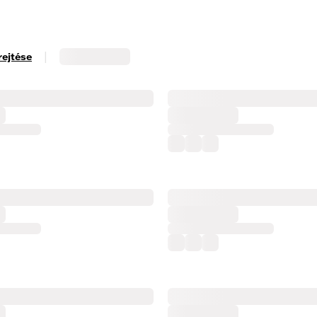
|
rejtése