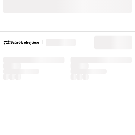
|
Szűrők elrejtése