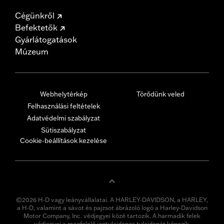
Cégünkről
Befektetők
Gyárlátogatások
Múzeum
Webhelytérkép
Törődünk veled
Felhasználási feltételek
Adatvédelmi szabályzat
Sütiszabályzat
Cookie-beállítások kezelése
©2026 H-D vagy leányvállalatai. A HARLEY-DAVIDSON, a HARLEY,
a H-D, valamint a sávot és pajzsot ábrázoló logó a Harley-Davidson
Motor Company, Inc. védjegyei közé tartozik. A harmadik felek
védjegyei a megfelelő jogtulajdonos tulajdonát képezik.