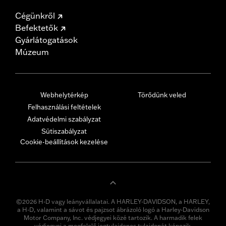
Cégünkről
Befektetők
Gyárlátogatások
Múzeum
Webhelytérkép
Törődünk veled
Felhasználási feltételek
Adatvédelmi szabályzat
Sütiszabályzat
Cookie-beállítások kezelése
©2026 H-D vagy leányvállalatai. A HARLEY-DAVIDSON, a HARLEY,
a H-D, valamint a sávot és pajzsot ábrázoló logó a Harley-Davidson
Motor Company, Inc. védjegyei közé tartozik. A harmadik felek
védjegyei a megfelelő jogtulajdonos tulajdonát képezik.