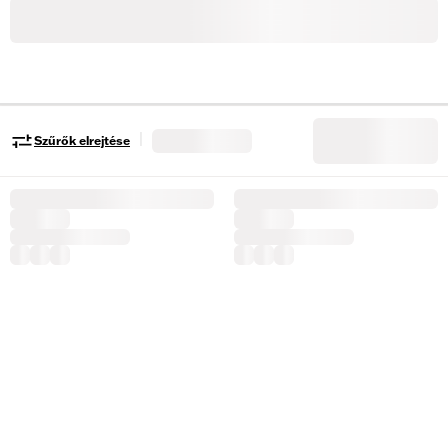
|
Szűrők elrejtése