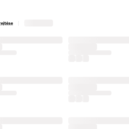
|
rejtése