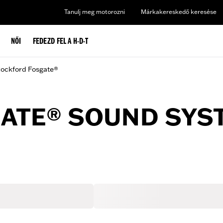
Tanulj meg motorozni
Márkakereskedő keresése
NŐI
FEDEZD FEL A H-D-T
Rockford Fosgate®
ATE® SOUND SYS