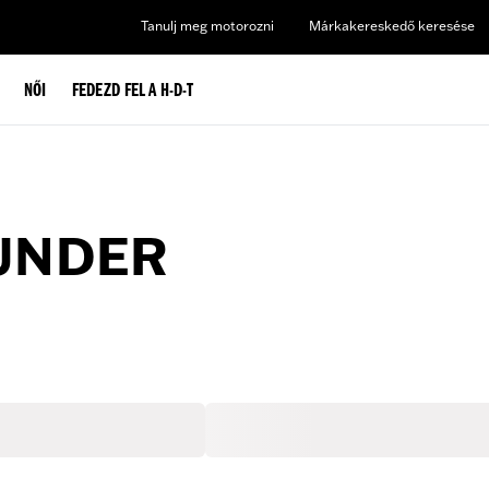
Tanulj meg motorozni
Márkakereskedő keresése
NŐI
FEDEZD FEL A H-D-T
 UNDER