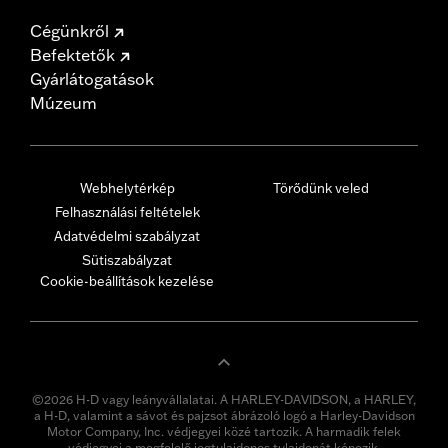
Cégünkről
Befektetők
Gyárlátogatások
Múzeum
Webhelytérkép
Törődünk veled
Felhasználási feltételek
Adatvédelmi szabályzat
Sütiszabályzat
Cookie-beállítások kezelése
©2026 H-D vagy leányvállalatai. A HARLEY-DAVIDSON, a HARLEY,
a H-D, valamint a sávot és pajzsot ábrázoló logó a Harley-Davidson
Motor Company, Inc. védjegyei közé tartozik. A harmadik felek
védjegyei a megfelelő jogtulajdonos tulajdonát képezik.