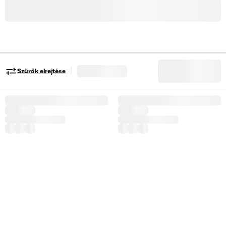
|
Szűrők elrejtése