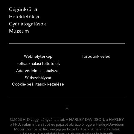
Cégünkről
Befektetők
Gyárlátogatások
Múzeum
Webhelytérkép
Törődünk veled
Felhasználási feltételek
Adatvédelmi szabályzat
Sütiszabályzat
Cookie-beállítások kezelése
©2026 H-D vagy leányvállalatai. A HARLEY-DAVIDSON, a HARLEY,
a H-D, valamint a sávot és pajzsot ábrázoló logó a Harley-Davidson
Motor Company, Inc. védjegyei közé tartozik. A harmadik felek
védjegyei a megfelelő jogtulajdonos tulajdonát képezik.