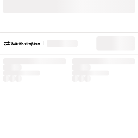
|
Szűrők elrejtése