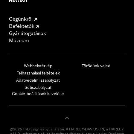
NÉVJEGY
Cégünkről
Befektetők
Gyárlátogatások
Múzeum
Webhelytérkép
Törődünk veled
Felhasználási feltételek
Adatvédelmi szabályzat
Sütiszabályzat
Cookie-beállítások kezelése
©2026 H-D vagy leányvállalatai. A HARLEY-DAVIDSON, a HARLEY,
a H-D, valamint a sávot és pajzsot ábrázoló logó a Harley-Davidson