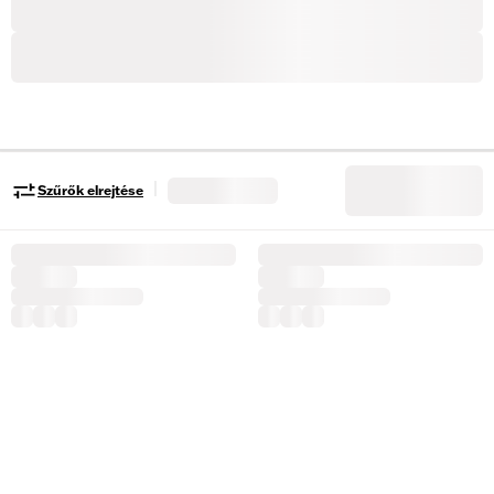
|
Szűrők elrejtése