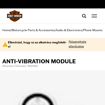
web accessibility
Home
Motorcycle Parts & Accessories
Audio & Electronics
Phone Mounts
/
/
/
Felszereltség
Ellenőrizd, hogy ez az alkatrész megfelelő-
ellenőrzése
e!
ANTI-VIBRATION MODULE
Alkatrész | Cikkszám: 76001493