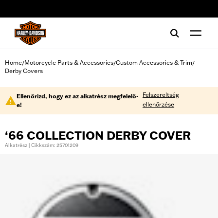
web accessibility
Home
Motorcycle Parts & Accessories
Custom Accessories & Trim
/
/
/
Derby Covers
Felszereltség
Ellenőrizd, hogy ez az alkatrész megfelelő-
ellenőrzése
e!
‘66 COLLECTION DERBY COVER
Alkatrész | Cikkszám: 25701209