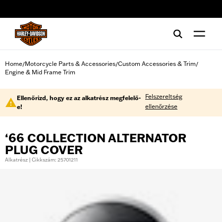
web accessibility
Home
Motorcycle Parts & Accessories
Custom Accessories & Trim
/
/
/
Engine & Mid Frame Trim
Felszereltség
Ellenőrizd, hogy ez az alkatrész megfelelő-
ellenőrzése
e!
‘66 COLLECTION ALTERNATOR
PLUG COVER
Alkatrész | Cikkszám: 25701211