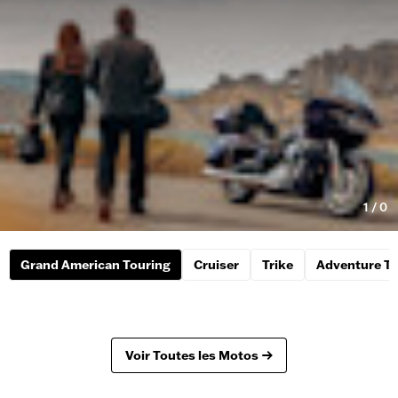
1
/
0
Grand American Touring
Cruiser
Trike
Adventure To
Voir Toutes les Motos