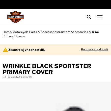
web accessibility
Home
Motorcycle Parts & Accessories
Custom Accessories & Trim
/
/
/
Primary Covers
Kontrola vhodnosti
Zkontroluj vhodnost dílu
WRINKLE BLACK SPORTSTER
PRIMARY COVER
Díl | Číslo SKU: 25307-06