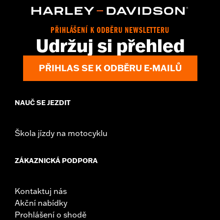
In the Box:
Bushings only
WARRANTY:
,,,,,,,,,,,,,,,,,,,,,,,,,,,,,,,,,,,,,,,,,,,,,,,,,,,,,,,,,,,,,,,,
NOTES:
Removing and installing engine covers may require
PŘIHLÁŠENÍ K ODBĚRU NEWSLETTERU
purchase of new gaskets. See dealer for information.
Udržuj si přehled
PŘIHLAS SE K ODBĚRU E-MAILŮ
NAUČ SE JEZDIT
Škola jízdy na motocyklu
ZÁKAZNICKÁ PODPORA
Kontaktuj nás
Akční nabídky
Prohlášení o shodě