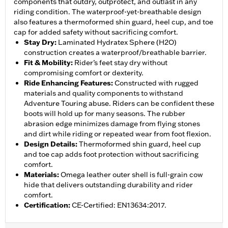
components that outdry, outprotect, and outlast in any
riding condition. The waterproof-yet-breathable design
also features a thermoformed shin guard, heel cup, and toe
cap for added safety without sacrificing comfort.
Stay Dry
:
Laminated Hydratex Sphere (H2O)
construction creates a waterproof/breathable barrier.
Fit & Mobility
:
Rider’s feet stay dry without
compromising comfort or dexterity.
Ride Enhancing Features
:
Constructed with rugged
materials and quality components to withstand
Adventure Touring abuse. Riders can be confident these
boots will hold up for many seasons. The rubber
abrasion edge minimizes damage from flying stones
and dirt while riding or repeated wear from foot flexion.
Design Details
:
Thermoformed shin guard, heel cup
and toe cap adds foot protection without sacrificing
comfort.
Materials
:
Omega leather outer shell is full-grain cow
hide that delivers outstanding durability and rider
comfort.
Certification
:
CE-Certified: EN13634:2017.