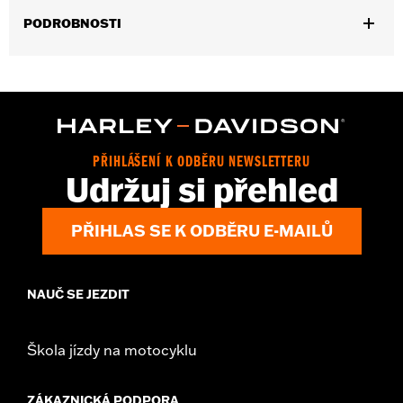
PODROBNOSTI
Gender:
Women
Collection:
Genuine Motorclothes
,
Functional Features:
Waterproof
Breathable
WARRANTY:
REV'IT Manufacturer Warranty– Go to
www.h-
d.com/warranty
for full details
PŘIHLÁŠENÍ K ODBĚRU NEWSLETTERU
Origin:
Imported
Udržuj si přehled
PŘIHLAS SE K ODBĚRU E-MAILŮ
NAUČ SE JEZDIT
Škola jízdy na motocyklu
ZÁKAZNICKÁ PODPORA