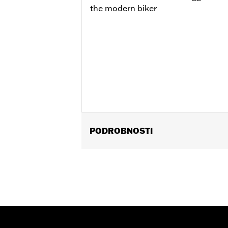
the modern biker
PODROBNOSTI
Gender:
Women
WARRANTY:
Wolverine Worldwide Ma
Origin:
Imported
Dimension Description:
SHAFT HEIGH