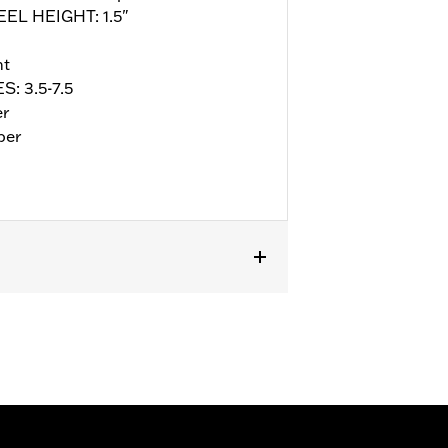
EEL HEIGHT: 1.5"
nt
S: 3.5-7.5
er
per
ll details