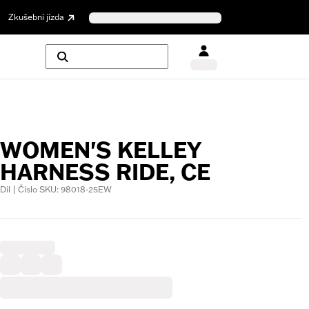
Zkušební jízda
WOMEN'S KELLEY
HARNESS RIDE, CE
Díl | Číslo SKU: 98018-25EW