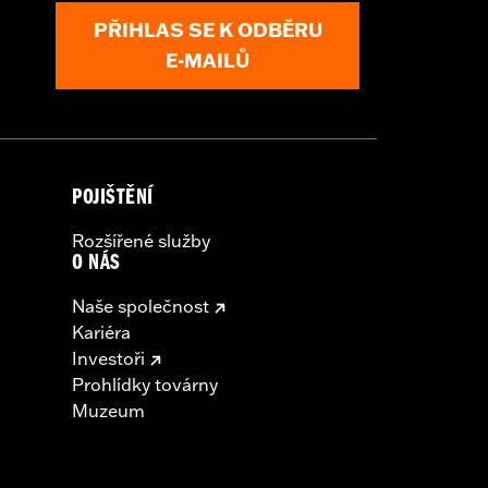
PŘIHLAS SE K ODBĚRU
E-MAILŮ
POJIŠTĚNÍ
Rozšířené služby
O NÁS
Naše společnost
Kariéra
Investoři
Prohlídky továrny
Muzeum