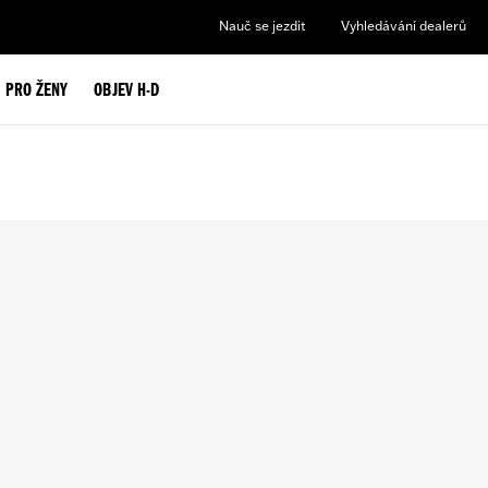
Nauč se jezdit
Vyhledávání dealerů
PRO ŽENY
OBJEV H-D