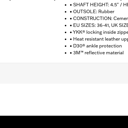
• SHAFT HEIGHT: 4.5" / H
• OUTSOLE: Rubber
• CONSTRUCTION: Ceme
• EU SIZES: 36-41, UK SIZE
• YKK® locking inside zipp
• Heat resistant leather up
• D30® ankle protection
• 3M™ reflective material
nufacturer Warranty � Go to
www.h-d.com/warranty
for fu
T: 4.5" / HEEL HEIGHT: 1.5"