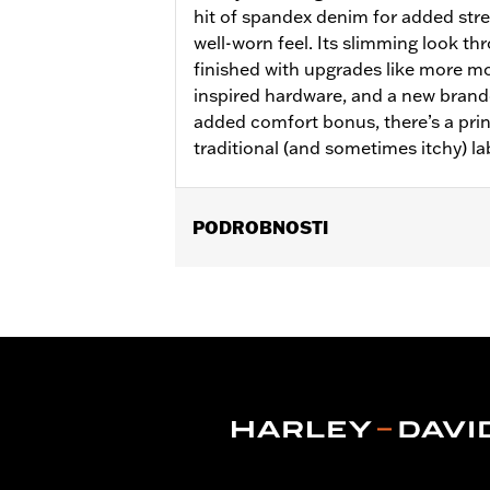
hit of spandex denim for added stret
well-worn feel. Its slimming look th
finished with upgrades like more m
inspired hardware, and a new brand
added comfort bonus, there’s a prin
traditional (and sometimes itchy) la
PODROBNOSTI
Gender:
Women
WARRANTY:
2 year limited warranty 
Pant Style:
Bootcut
Origin:
Imported