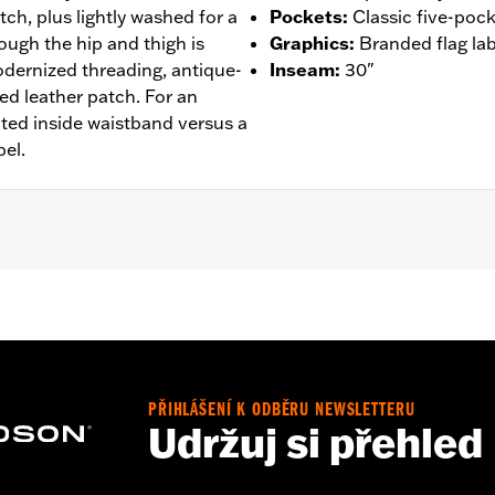
ch, plus lightly washed for a
Pockets
:
Classic five-pock
rough the hip and thigh is
Graphics
:
Branded flag lab
odernized threading, antique-
Inseam
:
30"
ed leather patch. For an
ted inside waistband versus a
bel.
- Go to
www.h-d.com/warranty
for full details
PŘIHLÁŠENÍ K ODBĚRU NEWSLETTERU
Udržuj si přehled