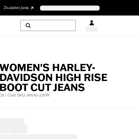
Zkušební jízda
WOMEN'S HARLEY-
DAVIDSON HIGH RISE
BOOT CUT JEANS
Díl | Číslo SKU: 99042-23VW