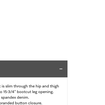
it is slim through the hip and thigh
to 15-3/4" bootcut leg opening.
 spandex denim.
h branded button closure.