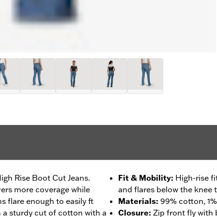
High Rise Boot Cut Jeans.
Fit & Mobility
:
High-rise f
ivers more coverage while
and flares below the knee 
s flare enough to easily ft
Materials
:
99% cotton, 1%
 a sturdy cut of cotton with a
Closure
:
Zip front fly wit