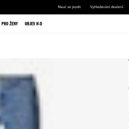
Nauč se jezdit
Vyhledávání dealerů
PRO ŽENY
OBJEV H-D