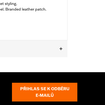
et styling.
el. Branded leather patch.
PŘIHLAS SE K ODBĚRU
E-MAILŮ