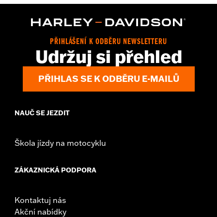
Functional Features:
Zipper Front
WARRANTY:
2 year limited warranty - Go to
www.h-
d.com/warranty
for full details
Material:
Cotton
PŘIHLÁŠENÍ K ODBĚRU NEWSLETTERU
Origin:
Imported
Udržuj si přehled
PŘIHLAS SE K ODBĚRU E-MAILŮ
NAUČ SE JEZDIT
Škola jízdy na motocyklu
ZÁKAZNICKÁ PODPORA
Kontaktuj nás
Akční nabídky