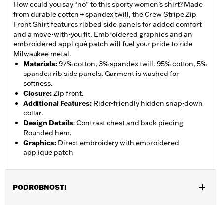
How could you say “no” to this sporty women’s shirt? Made
from durable cotton + spandex twill, the Crew Stripe Zip
Front Shirt features ribbed side panels for added comfort
and a move-with-you fit. Embroidered graphics and an
embroidered appliqué patch will fuel your pride to ride
Milwaukee metal.
Materials
:
97% cotton, 3% spandex twill. 95% cotton, 5%
spandex rib side panels. Garment is washed for
softness.
Closure
:
Zip front.
Additional Features
:
Rider-friendly hidden snap-down
collar.
Design Details
:
Contrast chest and back piecing.
Rounded hem.
Graphics
:
Direct embroidery with embroidered
applique patch.
PODROBNOSTI
Gender:
Women