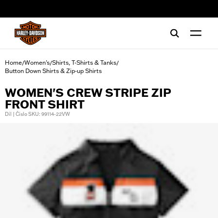
web accessibility
Home
Women's
Shirts, T-Shirts & Tanks
/
/
/
Button Down Shirts & Zip-up Shirts
WOMEN'S CREW STRIPE ZIP
FRONT SHIRT
Díl | Číslo SKU: 99114-22VW