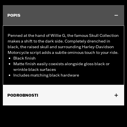
POPIS
Penned at the hand of Willie G, the famous Skull Collection
makes a shift to the dark side. Completely drenched in
black, the raised skull and surrounding Harley-Davidson
Motorcycle script adds a subtle ominous touch to your ride.
Black finish
Matte finish easily coexists alongside gloss black or
wrinkle black surfaces
Includes matching black hardware
PODROBNOSTI
Fits '15-'21 XG models.
Installation Instructions
Collection:
Willie G. Skull