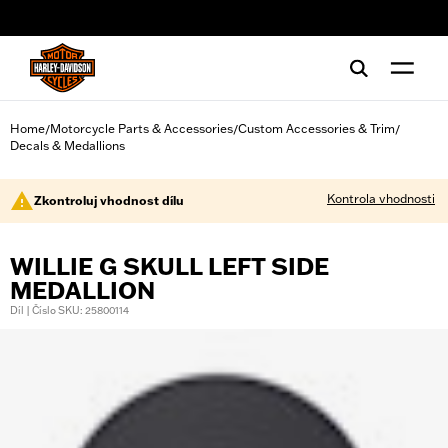
web accessibility
Home
Motorcycle Parts & Accessories
Custom Accessories & Trim
/
/
/
Decals & Medallions
Kontrola vhodnosti
Zkontroluj vhodnost dílu
WILLIE G SKULL LEFT SIDE
MEDALLION
Díl | Číslo SKU: 25800114