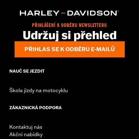
Side of Bike:
Left
Sold In Units:
Each
In the Box:
Medallion, bracket and mounting hardware
WARRANTY:
,,,,,,,,,,,,,,,,,,,,,,,,,,,,,,,,,,,,,,,,,,,,,,,,,,,,,,,,,,,,,,,,,
PŘIHLÁŠENÍ K ODBĚRU NEWSLETTERU
Udržuj si přehled
PŘIHLAS SE K ODBĚRU E-MAILŮ
NAUČ SE JEZDIT
Škola jízdy na motocyklu
ZÁKAZNICKÁ PODPORA
Kontaktuj nás
Akční nabídky