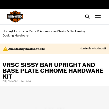
web accessibility
Home
Motorcycle Parts & Accessories
Seats & Backrests
/
/
/
Docking Hardware
Kontrola vhodnosti
Zkontroluj vhodnost dílu
VRSC SISSY BAR UPRIGHT AND
BASE PLATE CHROME HARDWARE
KIT
Díl | Číslo SKU: 94112-04