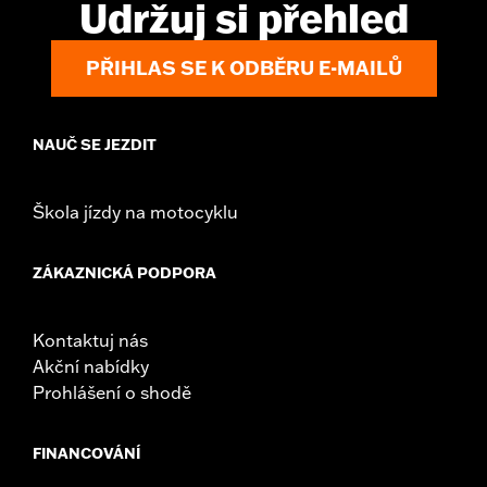
Udržuj si přehled
d.com/warranty
for full details
PŘIHLAS SE K ODBĚRU E-MAILŮ
NAUČ SE JEZDIT
Škola jízdy na motocyklu
ZÁKAZNICKÁ PODPORA
Kontaktuj nás
Akční nabídky
Prohlášení o shodě
FINANCOVÁNÍ