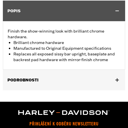
POPIS
Finish the show-winning look with brilliant chrome
hardware.
Brilliant chrome hardware
Manufactured to Original Equipment specifications
Replaces all exposed sissy bar upright, baseplate and
backrest pad hardware with mirror-finish chrome
PODROBNOSTI
Fits '02-'11 VRSC™ models (except VRSCF) equipped with a
Fender Base Plate and a Sissy Bar Upright.
Installation Instructions
Sold In Units:
Each
In the Box:
Chrome button head screws
PŘIHLÁŠENÍ K ODBĚRU NEWSLETTERU
WARRANTY:
1 year limited warranty – Go to
www.h-