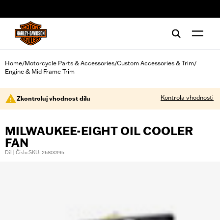
web accessibility
Home
Motorcycle Parts & Accessories
Custom Accessories & Trim
/
/
/
Engine & Mid Frame Trim
Kontrola vhodnosti
Zkontroluj vhodnost dílu
MILWAUKEE-EIGHT OIL COOLER
FAN
Díl | Číslo SKU: 26800195