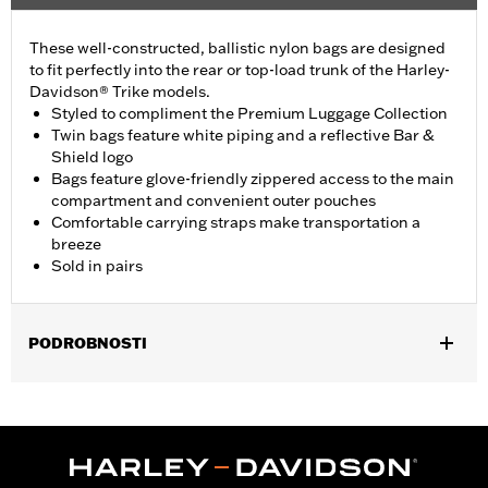
These well-constructed, ballistic nylon bags are designed
to fit perfectly into the rear or top-load trunk of the Harley-
Davidson® Trike models.
Styled to compliment the Premium Luggage Collection
Twin bags feature white piping and a reflective Bar &
Shield logo
Bags feature glove-friendly zippered access to the main
compartment and convenient outer pouches
Comfortable carrying straps make transportation a
breeze
Sold in pairs
PODROBNOSTI
Fits ’09-later Trike models.
Sold In Units:
Pair
Material:
Ballistic Nylon
In the Box:
Pair of trunk bags