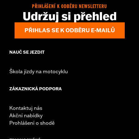
WARRANTY:
1 year limited warranty – Go to
www.h-
PŘIHLÁŠENÍ K ODBĚRU NEWSLETTERU
d.com/warranty
for full details
Udržuj si přehled
PŘIHLAS SE K ODBĚRU E-MAILŮ
NAUČ SE JEZDIT
Škola jízdy na motocyklu
ZÁKAZNICKÁ PODPORA
Kontaktuj nás
Akční nabídky
Prohlášení o shodě