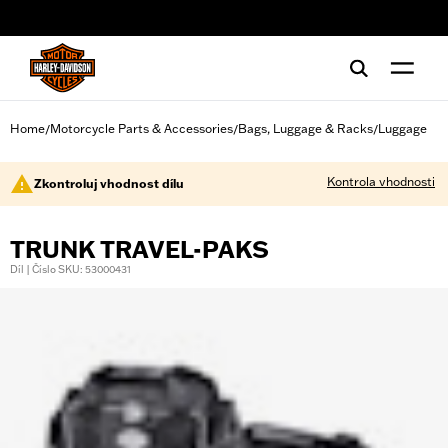
web accessibility
Home
Motorcycle Parts & Accessories
Bags, Luggage & Racks
Luggage
/
/
/
Kontrola vhodnosti
Zkontroluj vhodnost dílu
TRUNK TRAVEL-PAKS
Díl | Číslo SKU: 53000431