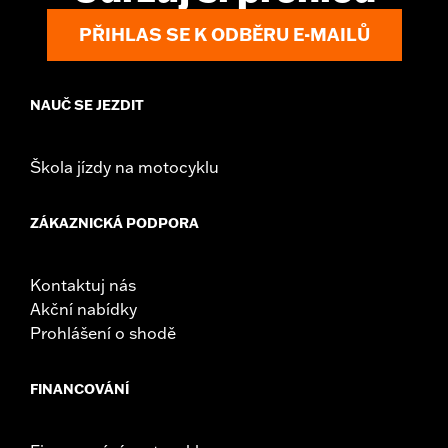
NOTES:
Removing and installing engine covers may require
purchase of new gaskets. See dealer for information.
PŘIHLAS SE K ODBĚRU E-MAILŮ
NAUČ SE JEZDIT
Škola jízdy na motocyklu
ZÁKAZNICKÁ PODPORA
Kontaktuj nás
Akční nabídky
Prohlášení o shodě
FINANCOVÁNÍ