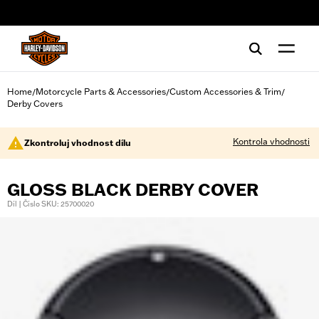
web accessibility
Home
Motorcycle Parts & Accessories
Custom Accessories & Trim
/
/
/
Derby Covers
Kontrola vhodnosti
Zkontroluj vhodnost dílu
GLOSS BLACK DERBY COVER
Díl | Číslo SKU: 25700020