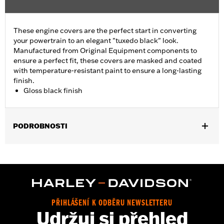
These engine covers are the perfect start in converting
your powertrain to an elegant "tuxedo black" look.
Manufactured from Original Equipment components to
ensure a perfect fit, these covers are masked and coated
with temperature-resistant paint to ensure a long-lasting
finish.
Gloss black finish
PODROBNOSTI
Fits ’06-'17 Dyna, '07-'18 Softail (except FLSB) and ’07-'15 Touring
and Trike (except FLHTCUL and FLHTKL and ’07-'15 Touring
and Trike models equipped with Narrow-Profile Outer Primary
Cover P/N 25700385 or 25700438).
Sold In Units:
Each
In the Box:
Derby cover only
PŘIHLÁŠENÍ K ODBĚRU NEWSLETTERU
Udržuj si přehled
WARRANTY:
,,,,,,,,,,,,,,,,,,,,,,,,,,,,,,,,,,,,,,,,,,,,,,,,,,,,,,,,,,,,,,,,,,