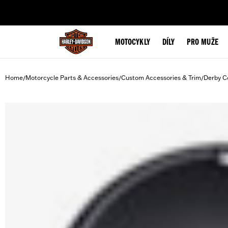
web accessibility
MOTOCYKLY
DÍLY
PRO MUŽE
Home
Motorcycle Parts & Accessories
Custom Accessories & Trim
Derby C
/
/
/