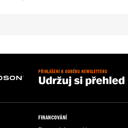
cept FLSB) and ’07-'15 Touring and Trike (except FLHTCUL an
 Outer Primary Cover P/N 25700385 or 25700438).
,,,,,,,,,,,,,,,,,,,,
PŘIHLÁŠENÍ K ODBĚRU NEWSLETTERU
e covers may require purchase of new gaskets. See dealer f
Udržuj si přehled
FINANCOVÁNÍ