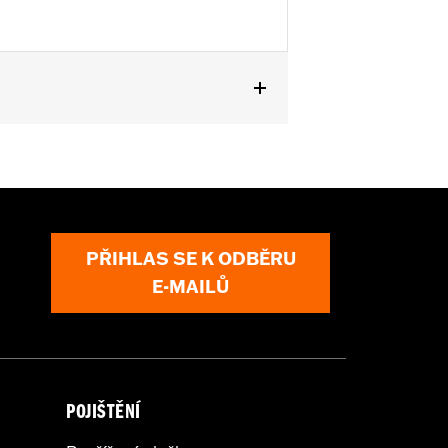
d FLHTKL and ’07-'15 Touring and Trike
or information.
PŘIHLAS SE K ODBĚRU
E-MAILŮ
POJIŠTĚNÍ