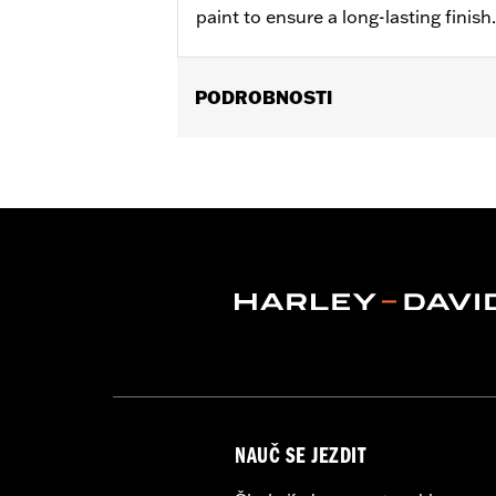
paint to ensure a long-lasting finish.
PODROBNOSTI
Fits ’06-'17 Dyna, '07-'18 Softail (ex
models equipped with Narrow-Profile
Sold In Units:
Each
In the Box:
Derby cover only
WARRANTY:
,,,,,,,,,,,,,,,,,,,,,,,,,,,,,,,,,,,,,,,,,,,,,,
NOTES:
Removing and installing engin
NAUČ SE JEZDIT