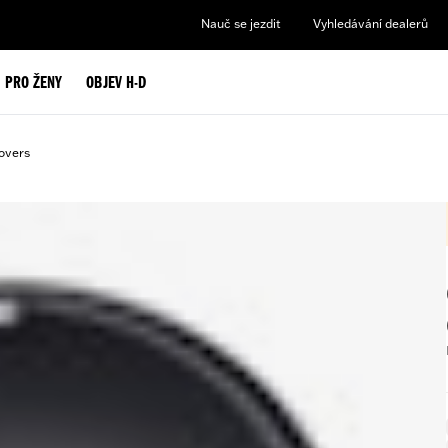
Nauč se jezdit
Vyhledávání dealerů
PRO ŽENY
OBJEV H-D
overs