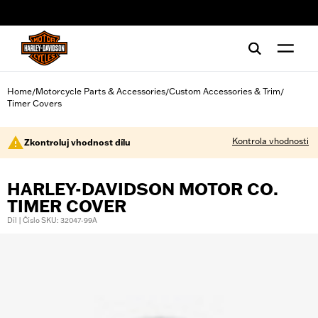
web accessibility
Home
Motorcycle Parts & Accessories
Custom Accessories & Trim
/
/
/
Timer Covers
Kontrola vhodnosti
Zkontroluj vhodnost dílu
HARLEY-DAVIDSON MOTOR CO.
TIMER COVER
Díl | Číslo SKU: 32047-99A