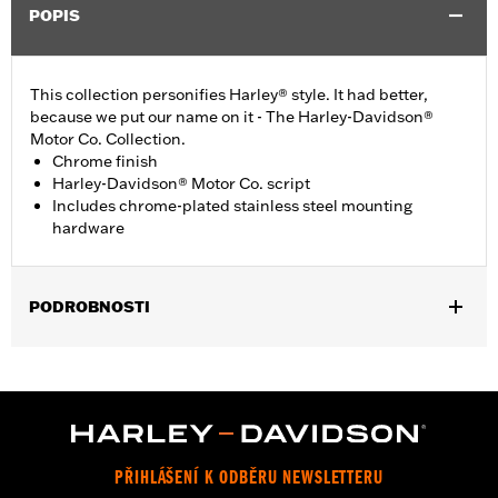
POPIS
This collection personifies Harley® style. It had better,
because we put our name on it - The Harley-Davidson®
Motor Co. Collection.
Chrome finish
Harley-Davidson® Motor Co. script
Includes chrome-plated stainless steel mounting
hardware
PODROBNOSTI
Fits '99-'17 Twin Cam-equipped models.
Installation Instructions
Collection:
Harley-Davidson Motor Co.
Sold In Units:
Each
In the Box:
Chrome-plated stainless steel mounting hardware
PŘIHLÁŠENÍ K ODBĚRU NEWSLETTERU
WARRANTY:
1 year limited warranty – Go to
www.h-