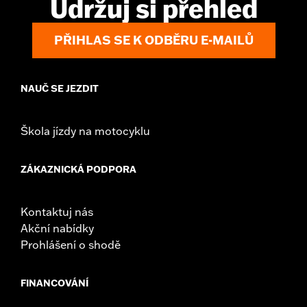
Udržuj si přehled
d.com/warranty
for full details
NOTES:
Removing and installing engine covers may require
PŘIHLAS SE K ODBĚRU E-MAILŮ
purchase of new gaskets. See dealer for information.
NAUČ SE JEZDIT
Škola jízdy na motocyklu
ZÁKAZNICKÁ PODPORA
Kontaktuj nás
Akční nabídky
Prohlášení o shodě
FINANCOVÁNÍ