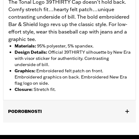
The Tonal Logo 39THIRTY Cap doesn't hold back.
Comfy stretch fit…hearty felt patch…unique
contrasting underside of bill. The bold embroidered
Bar & Shield logo revs up the classic style. For low-
effort style, wear this baseball cap with jeans and a
graphic tee.
Materials
:
95% polyester, 5% spandex.
Design Details
:
Official 39THIRTY silhouette by New Era
with visor sticker for authenticity. Contrasting
underside of bill.
Graphics
:
Embroidered felt patch on front.
Embroidered graphics on back. Embroidered New Era
flag logo on side.
Closure
:
Stretch fit.
PODROBNOSTI
Gender:
Men
WARRANTY:
90 day limited warranty – Go to
www.h-