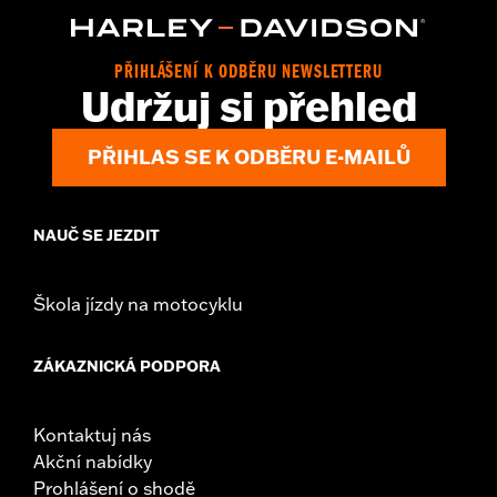
d.com/warranty
for full details
Origin:
Imported.
PŘIHLÁŠENÍ K ODBĚRU NEWSLETTERU
Udržuj si přehled
PŘIHLAS SE K ODBĚRU E-MAILŮ
NAUČ SE JEZDIT
Škola jízdy na motocyklu
ZÁKAZNICKÁ PODPORA
Kontaktuj nás
Akční nabídky
Prohlášení o shodě