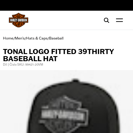
web accessibility
Home
Men's
Hats & Caps
Baseball
/
/
/
TONAL LOGO FITTED 39THIRTY
BASEBALL HAT
Díl | Číslo SKU: 99421-20VM