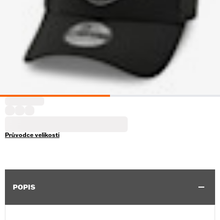
Průvodce velikostí
POPIS