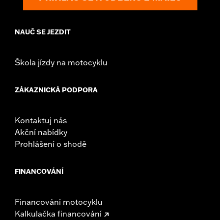
Sold In Units:
Pair
In the Box:
Right and left mirrors and necessary mounting
NAUČ SE JEZDIT
hardware
WARRANTY:
1 year limited warranty – Go to
www.h-
d.com/warranty
for full details
Škola jízdy na motocyklu
NOTES:
Harley-Davidson Motor Company cannot test and make
specific fitmet requirements concerning every possible
mirror and handlebar combination. Therefore, after
ZÁKAZNICKÁ PODPORA
installing new mirrors or handlebars, and before
operating the motorcycle, check to ensure that the
mirrors provide the operator a clear view to the rear.
Kontaktuj nás
Akční nabídky
Prohlášení o shodě
FINANCOVÁNÍ
Financování motocyklu
Kalkulačka financování