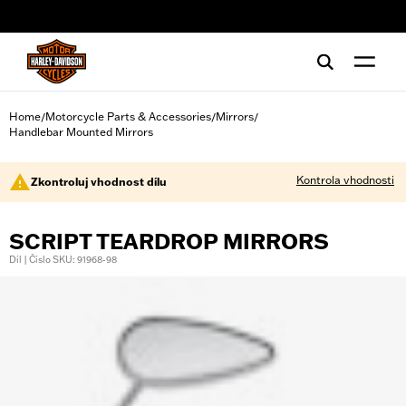
web accessibility
Home
Motorcycle Parts & Accessories
Mirrors
/
/
/
Handlebar Mounted Mirrors
Kontrola vhodnosti
Zkontroluj vhodnost dílu
SCRIPT TEARDROP MIRRORS
Díl | Číslo SKU: 91968-98