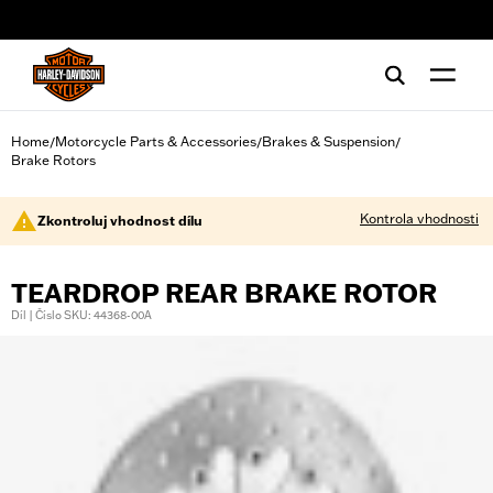
web accessibility
Home
Motorcycle Parts & Accessories
Brakes & Suspension
/
/
/
Brake Rotors
Kontrola vhodnosti
Zkontroluj vhodnost dílu
TEARDROP REAR BRAKE ROTOR
Díl | Číslo SKU: 44368-00A