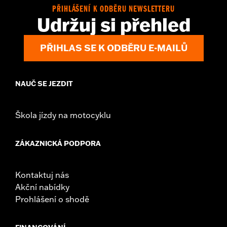
Position On Bike:
Rear
PŘIHLÁŠENÍ K ODBĚRU NEWSLETTERU
Udržuj si přehled
Sold In Units:
Each
Material:
Steel
In the Box:
Rotor and chrome installation hardware
PŘIHLAS SE K ODBĚRU E-MAILŮ
WARRANTY:
1 year limited warranty – Go to
www.h-
d.com/warranty
for full details
NAUČ SE JEZDIT
Škola jízdy na motocyklu
ZÁKAZNICKÁ PODPORA
Kontaktuj nás
Akční nabídky
Prohlášení o shodě