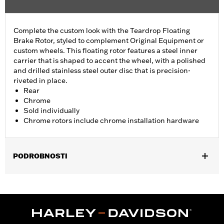
Complete the custom look with the Teardrop Floating
Brake Rotor, styled to complement Original Equipment or
custom wheels. This floating rotor features a steel inner
carrier that is shaped to accent the wheel, with a polished
and drilled stainless steel outer disc that is precision-
riveted in place.
Rear
Chrome
Sold individually
Chrome rotors include chrome installation hardware
PODROBNOSTI
Fits '00-'10 XL, '00-'17 Dyna® (except FXDLS), '00-later Softail®
(except FXSE) and '00-'07 Touring models. Separate purchase
of Brake Rotor Hub Plate P/N 43837-00 is required when
installing on FXSTD Original Equipment 17" wheels.
Installation Instructions