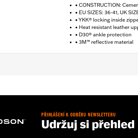
• CONSTRUCTION: Ceme
• EU SIZES: 36-41, UK SIZE
• YKK® locking inside zipp
• Heat resistant leather up
• D30® ankle protection
• 3M™ reflective material
nufacturer Warranty � Go to
www.h-d.com/warranty
for fu
T: 4.5" / HEEL HEIGHT: 1.5"
PŘIHLÁŠENÍ K ODBĚRU NEWSLETTERU
Udržuj si přehled