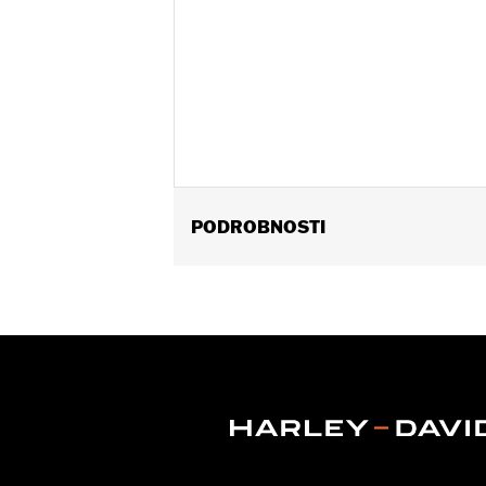
PODROBNOSTI
Gender:
Women
WARRANTY:
Wolverine Worldwide Ma
Origin:
Imported
Dimension Description:
SHAFT HEIGH