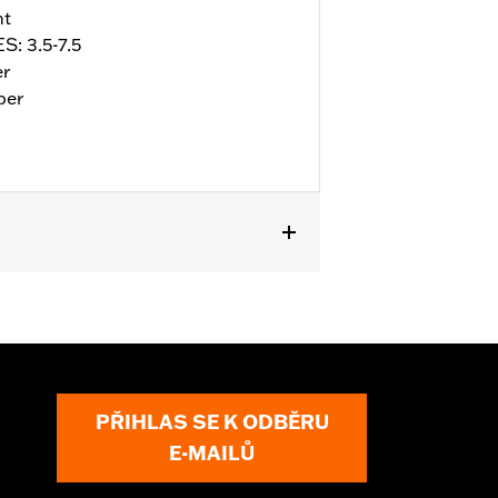
nt
S: 3.5-7.5
er
per
ll details
PŘIHLAS SE K ODBĚRU
E-MAILŮ