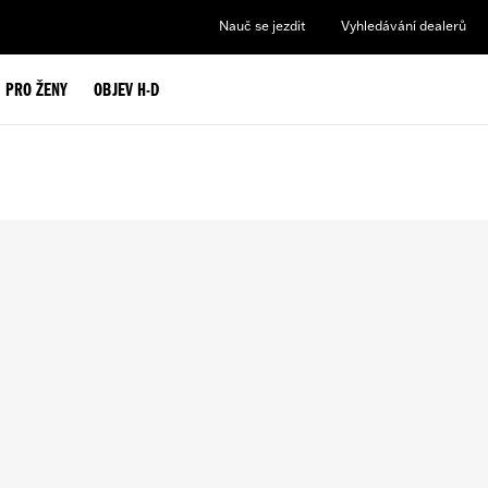
Nauč se jezdit
Vyhledávání dealerů
PRO ŽENY
OBJEV H-D