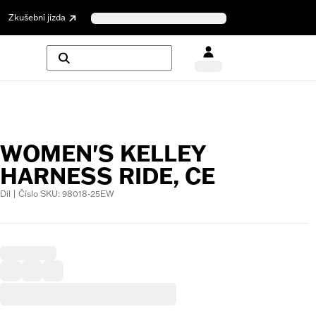
Zkušební jízda
WOMEN'S KELLEY
HARNESS RIDE, CE
Díl | Číslo SKU: 98018-25EW