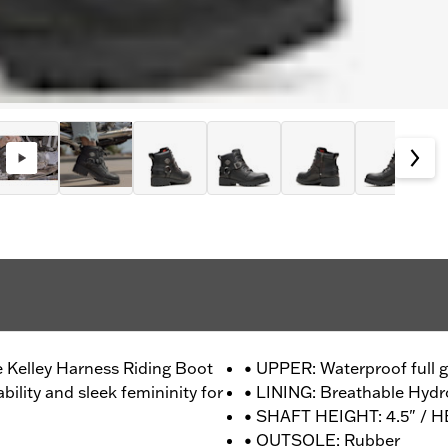
e Kelley Harness Riding Boot
• UPPER: Waterproof full g
bility and sleek femininity for
• LINING: Breathable Hyd
• SHAFT HEIGHT: 4.5" / H
• OUTSOLE: Rubber