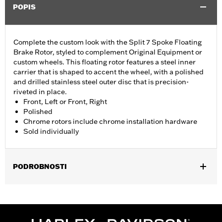
POPIS
Complete the custom look with the Split 7 Spoke Floating
Brake Rotor, styled to complement Original Equipment or
custom wheels. This floating rotor features a steel inner
carrier that is shaped to accent the wheel, with a polished
and drilled stainless steel outer disc that is precision-
riveted in place.
Front, Left or Front, Right
Polished
Chrome rotors include chrome installation hardware
Sold individually
PODROBNOSTI
Fits '14-'22 XL, '06-'17 Dyna® (except FXDLS), '15-later Softail®
(except FXSE), '08-'25 Touring (except '23-later FLHXSE,
FLTRXSE, '24-later FLHX, FLTRX, '24 FLTRXSTSE and '25-later
FLHXU and FLTRXRRSE) and '09-later Trike models with