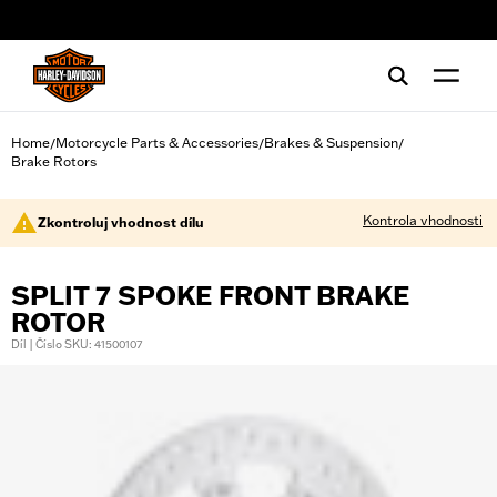
web accessibility
Home
Motorcycle Parts & Accessories
Brakes & Suspension
/
/
/
Brake Rotors
Kontrola vhodnosti
Zkontroluj vhodnost dílu
SPLIT 7 SPOKE FRONT BRAKE
ROTOR
Díl | Číslo SKU: 41500107