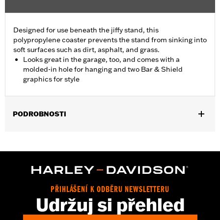
Designed for use beneath the jiffy stand, this
polypropylene coaster prevents the stand from sinking into
soft surfaces such as dirt, asphalt, and grass.
Looks great in the garage, too, and comes with a
molded-in hole for hanging and two Bar & Shield
graphics for style
PODROBNOSTI
Fits all motorcycles equipped with a sidestand. Does not fit '25-
later FLTRXRRSE models.
Sold In Units:
Each
In the Box:
Coaster only
WARRANTY:
1 year limited warranty – Go to
www.h-
PŘIHLÁŠENÍ K ODBĚRU NEWSLETTERU
d.com/warranty
for full details
Udržuj si přehled