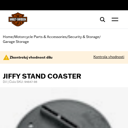
web accessibility
Home
Motorcycle Parts & Accessories
Security & Storage
/
/
/
Garage Storage
Kontrola vhodnosti
Zkontroluj vhodnost dílu
JIFFY STAND COASTER
Díl | Číslo SKU: 94647-98