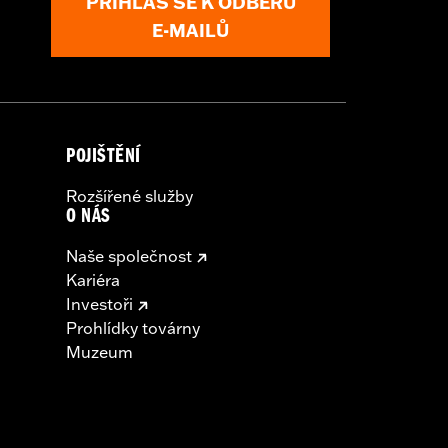
PŘIHLAS SE K ODBĚRU
E-MAILŮ
POJIŠTĚNÍ
Rozšířené služby
O NÁS
Naše společnost
Kariéra
Investoři
Prohlídky továrny
Muzeum