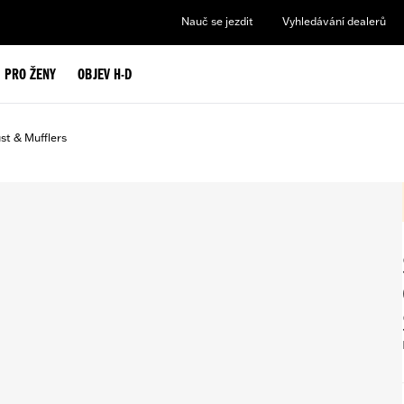
Nauč se jezdit
Vyhledávání dealerů
PRO ŽENY
OBJEV H-D
st & Mufflers