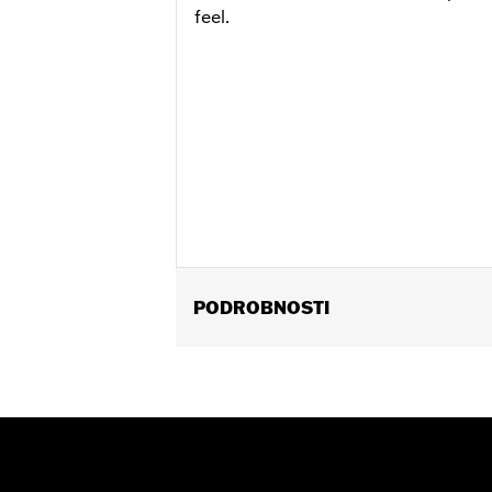
feel.
PODROBNOSTI
Fits ’17-'20 Touring models. Does not 
matching Two-piece Muffler end caps.
Installation Instructions
Diameter:
4.5
Sold Separately:
Muffler Clamps 659
Sold In Units:
Pair