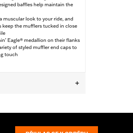
esigned baffles help maintain the
 muscular look to your ride, and
 keep the mufflers tucked in close
ile
in’ Eagle® medallion on their flanks
ariety of styled muffler end caps to
ng touch
uire ECE certified mufflers. Includes
s P/N 65900012 and 65900015.