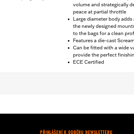
volume and strategically d
peace at partial throttle
Large diameter body adds a
the newly designed mounts
to the bags for a clean prof
Features a die-cast Scream
Can be fitted with a wide v
provide the perfect finishi
ECE Certified
fit Trike models. Designed for International markets that req
 Installation requires separate purchase of Muffler Clamp
00012 and 65900015, 2 end caps
PŘIHLÁŠENÍ K ODBĚRU NEWSLETTERU