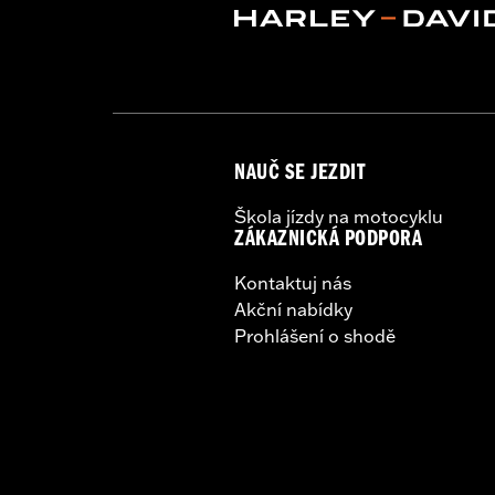
Screamin' Eagle Stage Upgrade:
Sta
Material:
Steel
In the Box:
Pair of mufflers
CERTIFICATION:
ECE Compliant
NAUČ SE JEZDIT
Škola jízdy na motocyklu
ZÁKAZNICKÁ PODPORA
Kontaktuj nás
Akční nabídky
Prohlášení o shodě