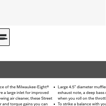
ce of the Milwaukee-Eight®
Large 4.5” diameter muffler
re a large inlet for improved
exhaust note, a deep bass 
wing air cleaner, these Street
when you roll on the thrott
r and torque gains you can
To strike a balance with yo