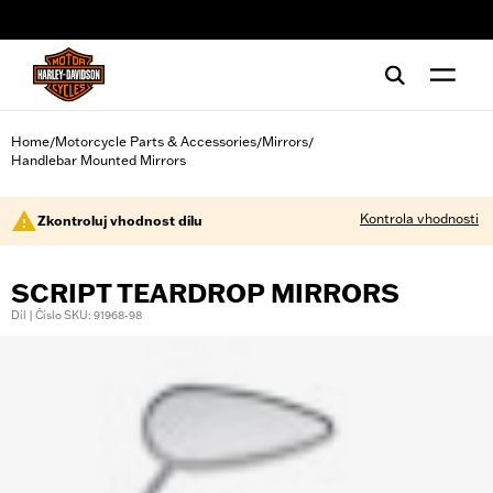
web accessibility
Home
Motorcycle Parts & Accessories
Mirrors
/
/
/
Handlebar Mounted Mirrors
Kontrola vhodnosti
Zkontroluj vhodnost dílu
SCRIPT TEARDROP MIRRORS
Díl | Číslo SKU: 91968-98