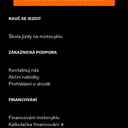
Sold In Units:
Pair
In the Box:
Right and left mirrors and necessary mounting
NAUČ SE JEZDIT
hardware
WARRANTY:
1 year limited warranty – Go to
www.h-
d.com/warranty
for full details
Škola jízdy na motocyklu
NOTES:
Harley-Davidson Motor Company cannot test and make
specific fitmet requirements concerning every possible
mirror and handlebar combination. Therefore, after
ZÁKAZNICKÁ PODPORA
installing new mirrors or handlebars, and before
operating the motorcycle, check to ensure that the
mirrors provide the operator a clear view to the rear.
Kontaktuj nás
Akční nabídky
Prohlášení o shodě
FINANCOVÁNÍ
Financování motocyklu
Kalkulačka financování